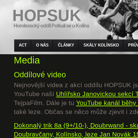
HOPSUK
Horolezecký oddíl Potkali se u Kolína
ACT
O NÁS
ČLÁNKY
SKÁLY KOLÍNSKO
PRŮ
Media
Oddílové video
Nejnovější videa z akcí oddílu HOPSUK j
YouTube naší
Uhlířsko Janovickou sekcí 
TejpaFilm. Dále je tu
YouTube kanál běhy 
také leze. Občas se něco může zjevit i zd
Dokonalý trik 8a (9+/10-), Doubrwand - sk
Doubravčany, Kolínsko, leze Jan Novák 1