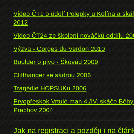
Video ČT1 o údolí Polepky u Kolína a sk
2012
Video ČT24 ze školení nováčků oddílu 20
Výzva - Gorges du Verdon 2010
Boulder o pivo - Škovád 2009
Cliffhanger se sádrou 2006
Tragédie HOPSUKu 2006
Prvopřeskok Vrtulé man 4./IV. skáče Běhy
Prachov 2004
Jak na registraci a později i na člán