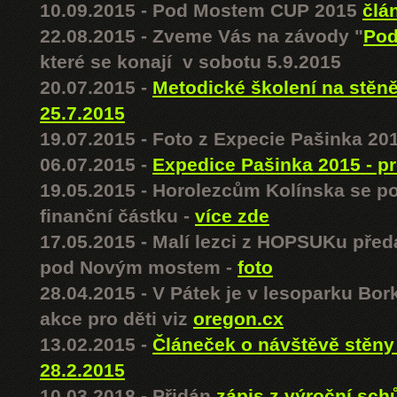
10.09.2015 - Pod Mostem CUP 2015
člá
22.08.2015 - Zveme Vás na závody "
Pod
které se konají v sobotu 5.9.2015
20.07.2015 -
Metodické školení na stě
25.7.2015
19.07.2015 - Foto z Expecie Pašinka 20
06.07.2015 -
Expedice Pašinka 2015 - p
19.05.2015 - Horolezcům Kolínska se po
finanční částku -
více zde
17.05.2015 - Malí lezci z HOPSUKu před
pod Novým mostem -
foto
28.04.2015 - V Pátek je v lesoparku Bo
akce pro děti viz
oregon.cx
13.02.2015 -
Článeček o návštěvě stěny
28.2.2015
10.03.2018 - Přidán
zápis z výroční sc