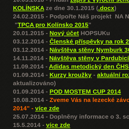
KOLÍNSKA
ze dne 30.1.2015 (
.docx
)
24.02.2015 - Podpořte Náš projekt N
"
TPCA pro Kolínsko 2015
"
20.01.2015 -
Nový účet
HOPSUKu
03.12.2014 -
Členské příspěvky na rok
03.12.2014 -
Návštěva stěny Nymburk 3
14.11.2014 -
Návštěva stěny v Pardubicí
11.09.2014 -
Adidas metodický den ČHS 
01.09.2014 -
Kurzy kroužky
-
aktuální ro
aktualizováno)
01.09.2014 -
POD MOSTEM CUP 2014
10.08.2014 -
Zveme Vás na lezecké zá
2014" -
více zde
25.07.2014 - Doplněny informace o 3. 
15.5.2014 -
více zde