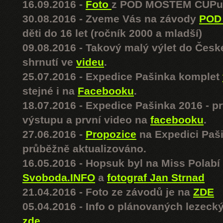
16.09.2016 -
Foto
z POD MOSTEM CUPu
30.08.2016 - Zveme Vás na závody
POD
děti do 16 let (ročník 2000 a mladší)
09.08.2016 - Takový malý výlet do Čes
shrnutí ve
videu
.
25.07.2016 - Expedice Pašinka komplet
stejné i na
Facebooku
.
18.07.2016 - Expedice Pašinka 2016 - p
výstupu a první video na
facebooku
.
27.06.2016 -
Propozice
na Expedici Paši
průběžně aktualizováno.
16.05.2016 - Hopsuk byl na Miss Polabí
Svoboda.INFO
a
fotograf Jan Strnad
21.04.2016 - Foto ze závodů je na
ZDE
05.04.2016 - Info o plánovaných lezeck
zde
.