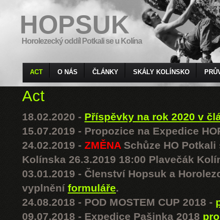
HOPSUK
Horolezecký oddíl Potkali se u Kolína
ACT
O NÁS
ČLÁNKY
SKÁLY KOLÍNSKO
PRŮ
Act
18.02.2020 -
Příspěvky na rok 2020 v čl
15.07.2019 - Propozice na Expedice 
24.02.2019 -
ZMĚNA
Schůze HO Potkali s
Kolínska 26.3.2019 18:00 Plavečák Kolí
03.01.2019 - Členství Hopsuk a Horolezc
vyplnění
formuláře
.
24.08.2018 - POD MOSTEM CUP 2018 -
09.07.2018 - Expedice Pašinka 2018
pro