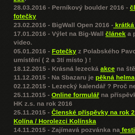
28.03.2016 - Perníkový boulder 2016 -
č
fotečky
23.02.2016 - BigWall Open 2016 -
krátká
17.01.2016 - Výlet na Big-Wall
článek
a p
video.
05.01.2016 -
Fotečky
z Polabského Pav
umístění ( 2 a 3tí místo ) !
18.12.2015 - Krásná lezecká
akce
na ště
11.12.2015 - Na Sbazaru je
pěkná helma
02.12.2015 - Lezecký kalendář ? Proč n
25.11.2015 -
Online formulář
na příspěv
HK z.s. na rok 2016
25.11.2015 -
Členské příspěvky na rok 2
Kolína / Horolezci Kolínska
14.11.2015 - Zajímavá pozvánka na
fest