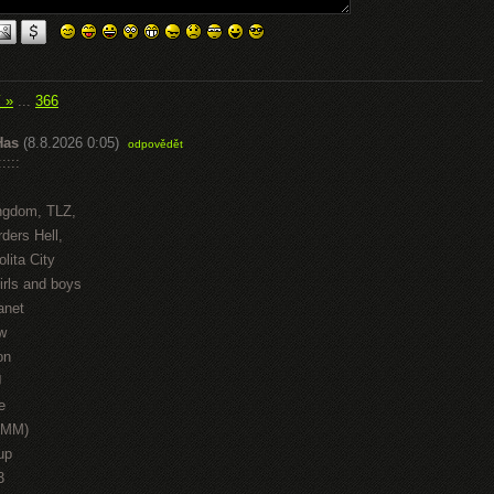
í »
...
366
Has
(8.8.2026 0:05)
odpovědět
::::
ngdom, TLZ,
ders Hell,
lita City
irls and boys
anet
w
on
J
e
HMM)
up
3