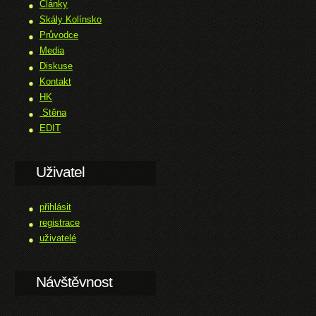
Články
Skály Kolínsko
Průvodce
Media
Diskuse
Kontakt
HK
Stěna
EDIT
Uživatel
přihlásit
registrace
uživatelé
Návštěvnost