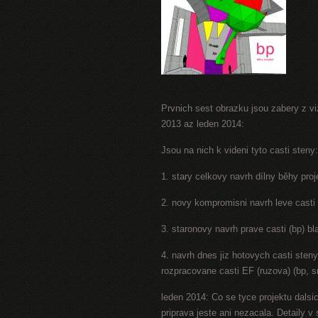
Prvnich sest obrazku jsou zabery z viz
2013 az leden 2014:
Jsou na nich k videni tyto casti steny:
1. stary celkovy navrh dílny běhy proj
2. novy kompromisni navrh leve casti 
3. staronovy navrh prave casti (bp) b
4. navrh dnes jiz hotovych casti sten
rozpracovane casti EF (ruzova) (bp, s
leden 2014: Co se tyce projektu dalsic
priprava jeste ani nezacala. Detaily 