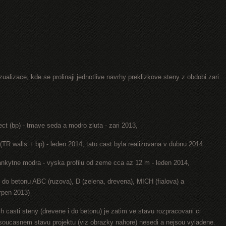
ualizace, kde se prolinaji jednotlive navrhy preklizkove steny z obdobi zari
ect (bp) - tmave seda a modro zluta - zari 2013,
(TR walls + bp) - leden 2014, tato cast byla realizovana v dubnu 2014
lankytne modra - vyska profilu od zeme cca az 12 m - leden 2014,
y do betonu ABC (ruzova), D (zelena, drevena), MICH (fialova) a
rpen 2013)
h casti steny (drevene i do betonu) je zatim ve stavu rozpracovani ci
v soucasnem stavu projektu (viz obrazky nahore) nesedi a nejsou vyladene.