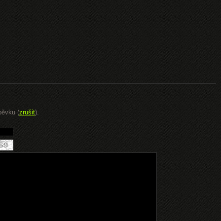
pěvku (
zrušit
).