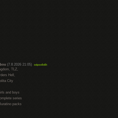
abou
(7.8.2026 21:05)
odpovědět
ngdom, TLZ,
ders Hell,
lita City
irls and boys
omplete series
Buratino packs