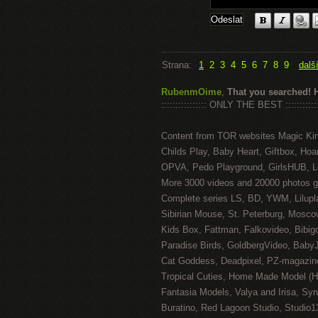
Strana:
1
2
3
4
5
6
7
8
9
dalš
RubenmOime
,
That you searched! 
:::::::::::::::: ONLY THE BEST ::::::::::::
Content from TOR websites Magic Ki
Childs Play, Baby Heart, Giftbox, Hoar
OPVA, Pedo Playground, GirlsHUB, Lo
More 3000 videos and 20000 photos g
Complete series LS, BD, YWM, Lilupl
Sibirian Mouse, St. Peterburg, Mosco
Kids Box, Fattman, Falkovideo, Bibig
Paradise Birds, GoldbergVideo, Baby
Cat Goddess, Deadpixel, PZ-magazin
Tropical Cuties, Home Made Model (
Fantasia Models, Valya and Irisa, Syr
Buratino, Red Lagoon Studio, Studio1