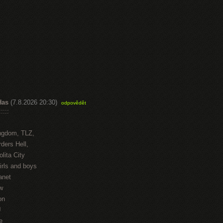
Has
(7.8.2026 20:30)
odpovědět
::::
ngdom, TLZ,
ders Hell,
lita City
irls and boys
anet
w
on
J
e