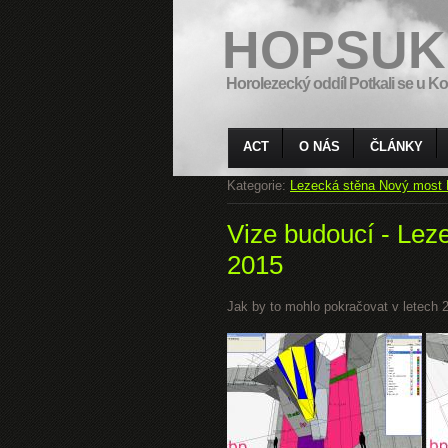
HOPSUK
Horolezecký oddíl Potkali se u Ko
ACT
O NÁS
ČLÁNKY
Kategorie:
Lezecká stěna Nový most 
Vize budoucí - Lez
2015
Jak by to mohlo pokračovat v letech 20