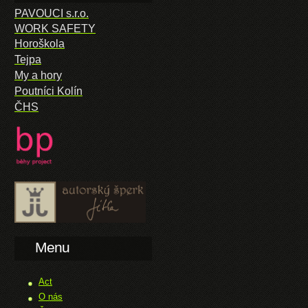
PAVOUCI s.r.o.
WORK SAFETY
Horoškola
Tejpa
My a hory
Poutníci Kolín
ČHS
Menu
Act
O nás