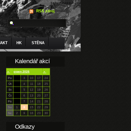
RSS zdroj
AKT
HK
STĚNA
Kalendář akcí
«
srpen 2026
»
Po
3
10
17
24
Út
4
11
18
25
St
5
12
19
26
Čt
6
13
20
27
Pá
7
14
21
28
So
1
8
15
22
29
Ne
2
9
16
23
30
Odkazy