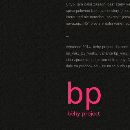
Chybi tam dalsi zasadni cast steny ve 
spise polovinu facetovane sfery (koul
kterou ted ale nemohou nakreslit (caso
navazujici 45° previs v dalsi vane na
-------------------------------------------------------
---
cervenec 2014: behy project dokoncil 
bp_var2_p2_work2, variante bp_var2_p
idea zpracovani prostoru cele steny. N
dale za predpokladu, ze na to budou 