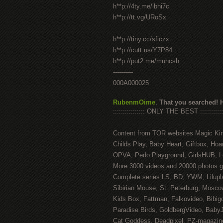
h**p://4ty.me/ibhi7c
h**p://tt.vg/URoSx
h**p://tiny.cc/sficzx
h**p://cutt.us/Y7P84
h**p://put2.me/muhcsh
----------
000A000025
RubenmOime
,
That you searched! 
:::::::::::::::: ONLY THE BEST ::::::::::::
Content from TOR websites Magic Ki
Childs Play, Baby Heart, Giftbox, Hoar
OPVA, Pedo Playground, GirlsHUB, Lo
More 3000 videos and 20000 photos g
Complete series LS, BD, YWM, Lilupl
Sibirian Mouse, St. Peterburg, Mosco
Kids Box, Fattman, Falkovideo, Bibig
Paradise Birds, GoldbergVideo, Baby
Cat Goddess, Deadpixel, PZ-magazin