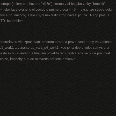
strope (kolem betoboveho "kříže"), kterou vidi bp jako velky "krapnik",
e) nebo facetovaneho elipsoidu o prumeru cca 4 - 6 m vysici ze stropu dolu,
ve a fin. duvody). Dale chybi nakreslit strop navazujici na TR+bp profil a
d TR+bp profilem.
-------------------------------------------------------------------------------------------------------------
nastrelovou vizi zpracovani prostoru stropu a prave casti steny ve variante
3_work1 a variante bp_var2_p4_work1, kde je jiz dobre videt zamyslena
a dalsich variantach a finalnim projektu teto casti steny se bude pracovat
penize, kapacity a bude uzavrena patricna smlouva.