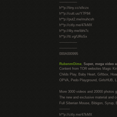
-----------------
h**p://tiny.cc/sficzx
h**p://cutt.us/Y7P84
h**p://put2.me/muhcsh
h**p://citly.me/47kMX
h**p://4ty.me/ibhi7c
h**p://tt.vg/URoSx
-----------------
-----------------
000A000995
RubenmOime
,
Super, mega video 
Content from TOR websites Magic Ki
Childs Play, Baby Heart, Giftbox, Hoar
OPVA, Pedo Playground, GirlsHUB, Lo
More 3000 videos and 20000 photos g
The new and exclusive material and c
Full Siberian Mouse, Bibigon, Syrup, 
----------
h**p://citly.me/47kMX