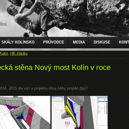
lína
SKÁLY KOLÍNSKO
PRŮVODCE
MEDIA
DISKUSE
KONT
Kolín
,
HK články
ecká stěna Nový most Kolín v roce
14, 2015 dle vizí a projektu dílny běhy projekt (bp)?