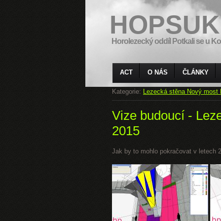
HOPSUK
Horolezecký oddíl Potkali se u Ko
ACT
O NÁS
ČLÁNKY
Kategorie:
Lezecká stěna Nový most 
Vize budoucí - Lez
2015
Jak by to mohlo pokračovat v letech 20