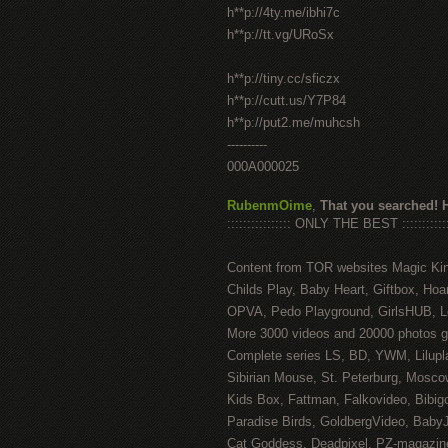
h**p://4ty.me/ibhi7c
h**p://tt.vg/URoSx
h**p://tiny.cc/sficzx
h**p://cutt.us/Y7P84
h**p://put2.me/muhcsh
----------
000A000025
RubenmOime
,
That you searched! 
:::::::::::::::: ONLY THE BEST ::::::::::::
Content from TOR websites Magic Ki
Childs Play, Baby Heart, Giftbox, Hoar
OPVA, Pedo Playground, GirlsHUB, Lo
More 3000 videos and 20000 photos g
Complete series LS, BD, YWM, Lilupl
Sibirian Mouse, St. Peterburg, Mosco
Kids Box, Fattman, Falkovideo, Bibig
Paradise Birds, GoldbergVideo, Baby
Cat Goddess, Deadpixel, PZ-magazin