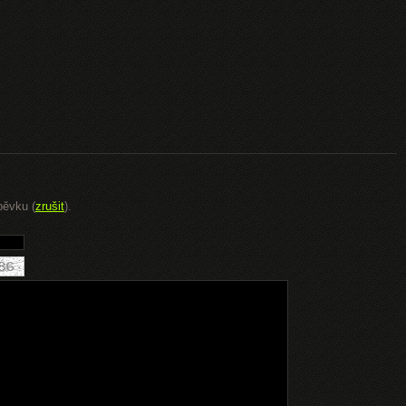
pěvku (
zrušit
).