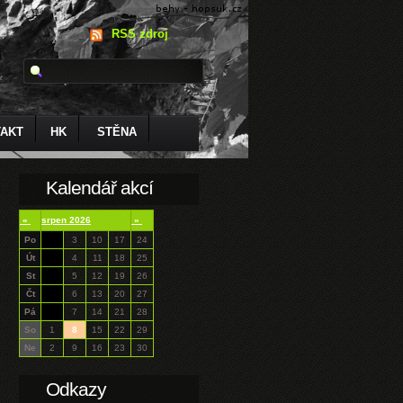
RSS zdroj
AKT
HK
STĚNA
Kalendář akcí
«
srpen 2026
»
Po
3
10
17
24
Út
4
11
18
25
St
5
12
19
26
Čt
6
13
20
27
Pá
7
14
21
28
So
1
8
15
22
29
Ne
2
9
16
23
30
Odkazy