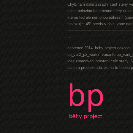
Chybi tam dalsi zasadni cast steny ve 
spise polovinu facetovane sfery (koul
kterou ted ale nemohou nakreslit (caso
navazujici 45° previs v dalsi vane na
-------------------------------------------------------
---
cervenec 2014: behy project dokoncil 
bp_var2_p2_work2, variante bp_var2_p
idea zpracovani prostoru cele steny. N
dale za predpokladu, ze na to budou 