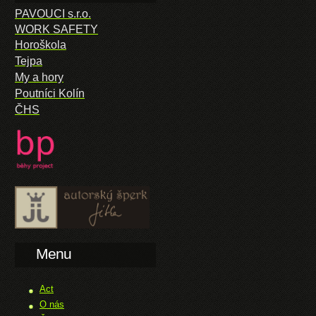
PAVOUCI s.r.o.
WORK SAFETY
Horoškola
Tejpa
My a hory
Poutníci Kolín
ČHS
Menu
Act
O nás