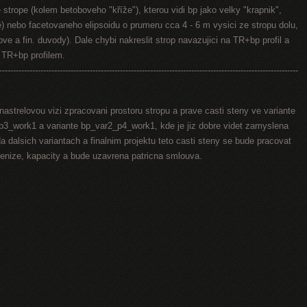
strope (kolem betoboveho "kříže"), kterou vidi bp jako velky "krapnik",
e) nebo facetovaneho elipsoidu o prumeru cca 4 - 6 m vysici ze stropu dolu,
ve a fin. duvody). Dale chybi nakreslit strop navazujici na TR+bp profil a
d TR+bp profilem.
-------------------------------------------------------------------------------------------------------------
nastrelovou vizi zpracovani prostoru stropu a prave casti steny ve variante
3_work1 a variante bp_var2_p4_work1, kde je jiz dobre videt zamyslena
a dalsich variantach a finalnim projektu teto casti steny se bude pracovat
penize, kapacity a bude uzavrena patricna smlouva.