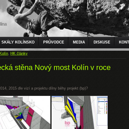
lína
SKÁLY KOLÍNSKO
PRŮVODCE
MEDIA
DISKUSE
KONT
Kolín
,
HK články
ecká stěna Nový most Kolín v roce
14, 2015 dle vizí a projektu dílny běhy projekt (bp)?