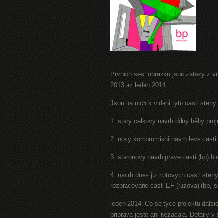
Prvnich sest obrazku jsou zabery z viz
2013 az leden 2014:
Jsou na nich k videni tyto casti steny:
1. stary celkovy navrh dílny běhy proj
2. novy kompromisni navrh leve casti 
3. staronovy navrh prave casti (bp) b
4. navrh dnes jiz hotovych casti sten
rozpracovane casti EF (ruzova) (bp, s
leden 2014: Co se tyce projektu dalsic
priprava jeste ani nezacala. Detaily 