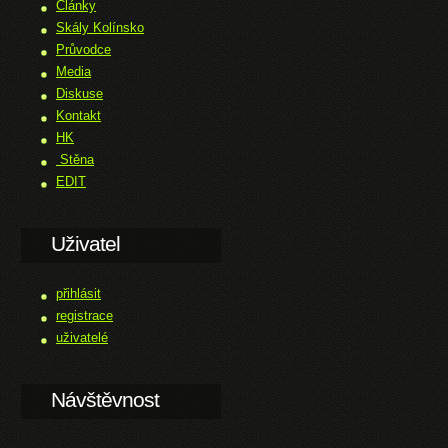
Články
Skály Kolínsko
Průvodce
Media
Diskuse
Kontakt
HK
Stěna
EDIT
Uživatel
přihlásit
registrace
uživatelé
Návštěvnost