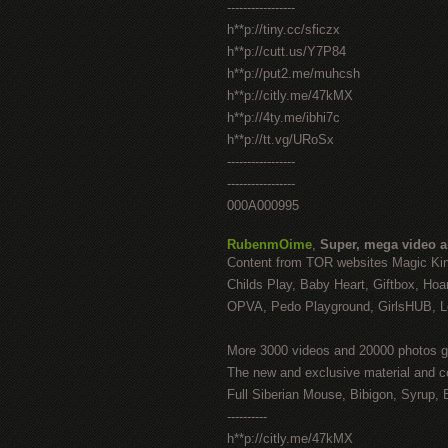
-----------------
h**p://tiny.cc/sficzx
h**p://cutt.us/Y7P84
h**p://put2.me/muhcsh
h**p://citly.me/47kMX
h**p://4ty.me/ibhi7c
h**p://tt.vg/URoSx
-----------------
-----------------
000A000995
RubenmOime
,
Super, mega video 
Content from TOR websites Magic Ki
Childs Play, Baby Heart, Giftbox, Hoar
OPVA, Pedo Playground, GirlsHUB, Lo
More 3000 videos and 20000 photos g
The new and exclusive material and c
Full Siberian Mouse, Bibigon, Syrup, 
----------
h**p://citly.me/47kMX