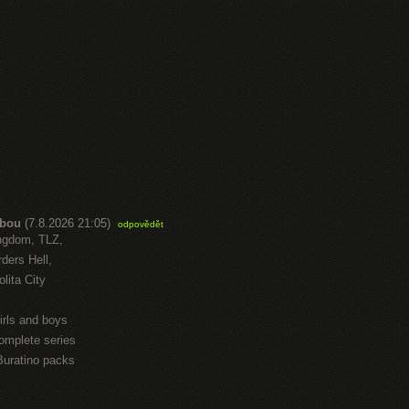
abou
(7.8.2026 21:05)
odpovědět
ngdom, TLZ,
ders Hell,
lita City
irls and boys
omplete series
Buratino packs