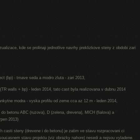
ualizace, kde se prolinaji jednotlive navrhy preklizkove steny z obdobi zari
ect (bp) - tmave seda a modro zluta - zari 2013,
(TR walls + bp) - leden 2014, tato cast byla realizovana v dubnu 2014
lankytne modra - vyska profilu od zeme cca az 12 m - leden 2014,
y do betonu ABC (ruzova), D (zelena, drevena), MICH (fialova) a
rpen 2013)
h casti steny (drevene i do betonu) je zatim ve stavu rozpracovani ci
v soucasnem stavu projektu (viz obrazky nahore) nesedi a nejsou vyladene.