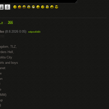
í »
...
366
Has
(8.8.2026 0:05)
odpovědět
::::
ngdom, TLZ,
ders Hell,
lita City
irls and boys
anet
w
on
J
e
HMM)
up
3