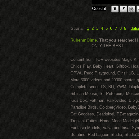
Strana:
1
2
3
4
5
6
7
8
9
dalš
RubenmOime
,
That you searched! 
:::::::::::::::: ONLY THE BEST ::::::::::::
Content from TOR websites Magic Ki
Childs Play, Baby Heart, Giftbox, Hoar
OPVA, Pedo Playground, GirlsHUB, Lo
More 3000 videos and 20000 photos g
Complete series LS, BD, YWM, Lilupl
Sibirian Mouse, St. Peterburg, Mosco
Kids Box, Fattman, Falkovideo, Bibig
Paradise Birds, GoldbergVideo, Baby
Cat Goddess, Deadpixel, PZ-magazin
Tropical Cuties, Home Made Model (
Fantasia Models, Valya and Irisa, Syr
Buratino, Red Lagoon Studio, Studio1