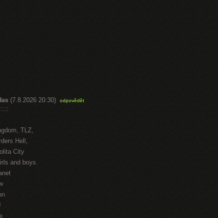
Has
(7.8.2026 20:30)
odpovědět
::::
ngdom, TLZ,
ders Hell,
lita City
irls and boys
anet
w
on
J
e