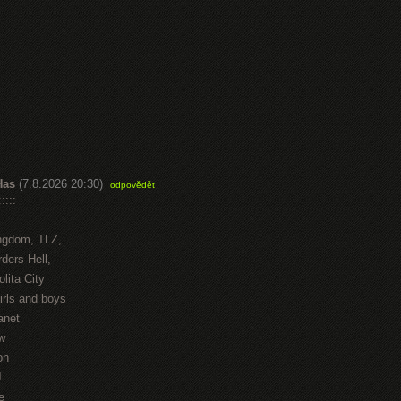
Has
(7.8.2026 20:30)
odpovědět
::::
ngdom, TLZ,
ders Hell,
lita City
irls and boys
anet
w
on
J
e