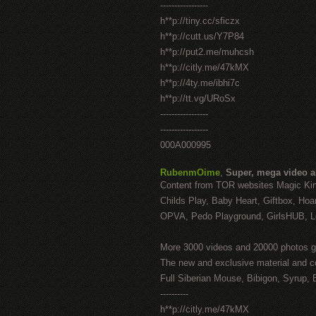
-----------------
h**p://tiny.cc/sficzx
h**p://cutt.us/Y7P84
h**p://put2.me/muhcsh
h**p://citly.me/47kMX
h**p://4ty.me/ibhi7c
h**p://tt.vg/URoSx
-----------------
-----------------
000A000995
RubenmOime
,
Super, mega video 
Content from TOR websites Magic Ki
Childs Play, Baby Heart, Giftbox, Hoar
OPVA, Pedo Playground, GirlsHUB, Lo
More 3000 videos and 20000 photos g
The new and exclusive material and c
Full Siberian Mouse, Bibigon, Syrup, 
----------
h**p://citly.me/47kMX