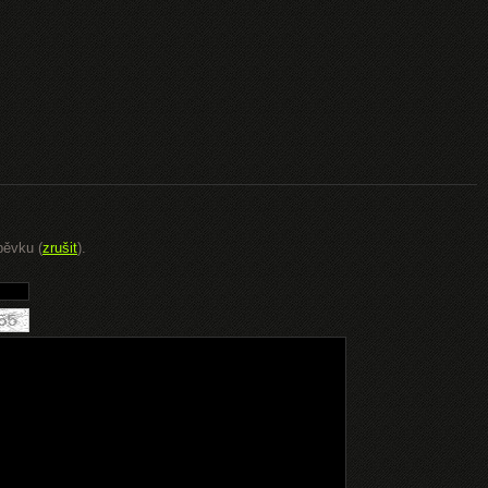
pěvku (
zrušit
).