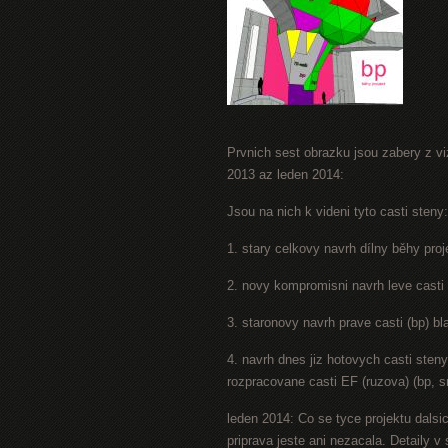
Prvnich sest obrazku jsou zabery z viz
2013 az leden 2014:
Jsou na nich k videni tyto casti steny:
1. stary celkovy navrh dílny běhy proj
2. novy kompromisni navrh leve casti 
3. staronovy navrh prave casti (bp) b
4. navrh dnes jiz hotovych casti sten
rozpracovane casti EF (ruzova) (bp, s
leden 2014: Co se tyce projektu dalsic
priprava jeste ani nezacala. Detaily 