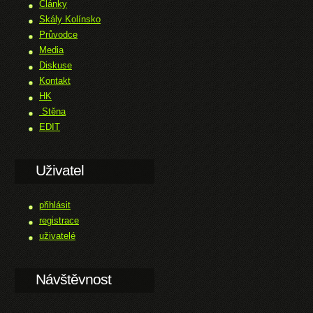
Články
Skály Kolínsko
Průvodce
Media
Diskuse
Kontakt
HK
Stěna
EDIT
Uživatel
přihlásit
registrace
uživatelé
Návštěvnost