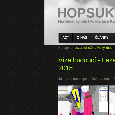
HOPSUK
Horolezecký oddíl Potkali se u Ko
ACT
O NÁS
ČLÁNKY
Kategorie:
Lezecká stěna Nový most 
Vize budoucí - Lez
2015
Jak by to mohlo pokračovat v letech 20