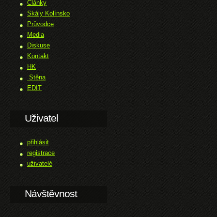
Články
Skály Kolínsko
Průvodce
Media
Diskuse
Kontakt
HK
Stěna
EDIT
Uživatel
přihlásit
registrace
uživatelé
Návštěvnost