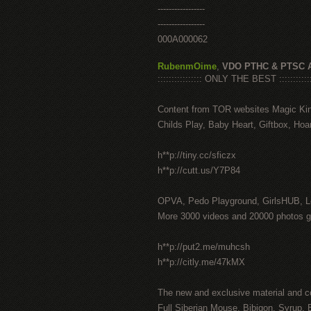
-----------------
-----------------
000A000062
RubenmOime
,
VDO PTHC & PTSC 
:::::::::::::::: ONLY THE BEST ::::::::::::
Content from TOR websites Magic Ki
Childs Play, Baby Heart, Giftbox, Hoar
h**p://tiny.cc/sficzx
h**p://cutt.us/Y7P84
OPVA, Pedo Playground, GirlsHUB, Lo
More 3000 videos and 20000 photos g
h**p://put2.me/muhcsh
h**p://citly.me/47kMX
The new and exclusive material and c
Full Siberian Mouse, Bibigon, Syrup, 