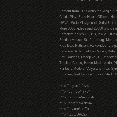
Content from TOR websites Magic Ki
Childs Play, Baby Heart, Giftbox, Hoar
OPVA, Pedo Playground, GirlsHUB, Lo
More 3000 videos and 20000 photos g
Complete series LS, BD, YWM, Lilupl
Sibirian Mouse, St. Peterburg, Mosco
Kids Box, Fattman, Falkovideo, Bibig
Paradise Birds, GoldbergVideo, Baby
Cat Goddess, Deadpixel, PZ-magazin
Tropical Cuties, Home Made Model (
Fantasia Models, Valya and Irisa, Syr
Buratino, Red Lagoon Studio, Studio1
-----------------
h**p://tiny.cc/sficzx
h**p://cutt.us/Y7P84
h**p://put2.me/muhcsh
h**p://citly.me/47kMX
h**p://4ty.me/ibhi7c
h**p://tt.vg/URoSx