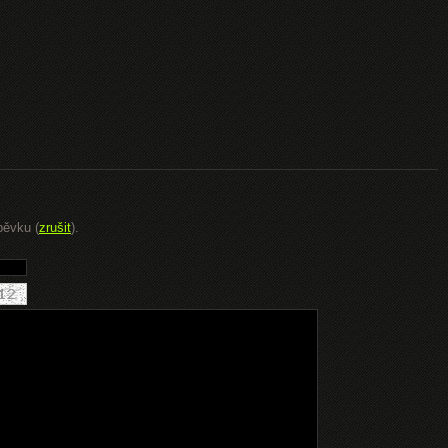
pěvku (
zrušit
).