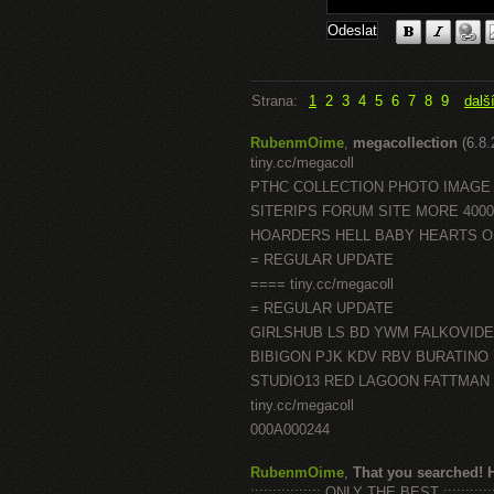
Strana:
1
2
3
4
5
6
7
8
9
dalš
RubenmOime
,
megacollection
(6.8
tiny.cc/megacoll
PTHC COLLECTION PHOTO IMAGE
SITERIPS FORUM SITE MORE 400
HOARDERS HELL BABY HEARTS 
= REGULAR UPDATE
==== tiny.cc/megacoll
= REGULAR UPDATE
GIRLSHUB LS BD YWM FALKOVID
BIBIGON PJK KDV RBV BURATINO
STUDIO13 RED LAGOON FATTMAN
tiny.cc/megacoll
000A000244
RubenmOime
,
That you searched! 
:::::::::::::::: ONLY THE BEST ::::::::::::