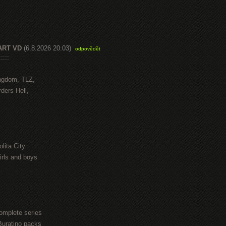
ART VD
(6.8.2026 20:03)
odpovědět
::::
ngdom, TLZ,
ders Hell,
lita City
irls and boys
omplete series
Buratino packs