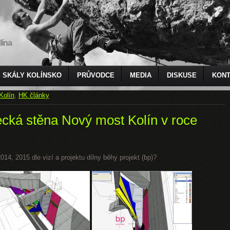
lína
SKÁLY KOLÍNSKO
PRŮVODCE
MEDIA
DISKUSE
KONT
Kolín
,
HK články
ecká stěna Nový most Kolín v roce
14, 2015 dle vizí a projektu dílny běhy projekt (bp)?