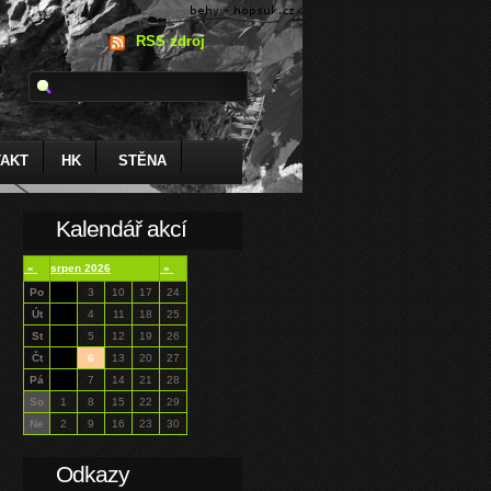
RSS zdroj
AKT
HK
STĚNA
Kalendář akcí
«
srpen 2026
»
Po
3
10
17
24
Út
4
11
18
25
St
5
12
19
26
Čt
6
13
20
27
Pá
7
14
21
28
So
1
8
15
22
29
Ne
2
9
16
23
30
Odkazy