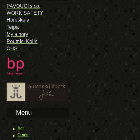
PAVOUCI s.r.o.
WORK SAFETY
Horoškola
Tejpa
My a hory
Poutníci Kolín
ČHS
Menu
Act
O nás