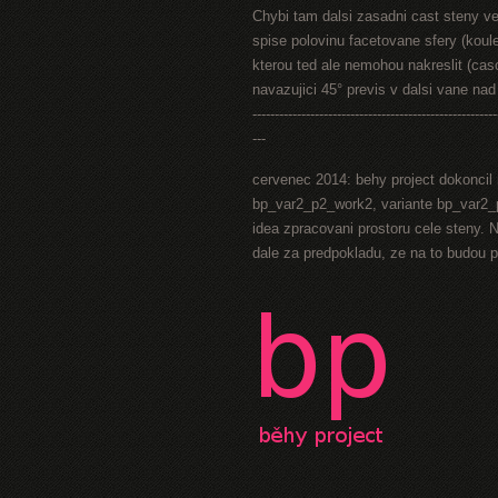
Chybi tam dalsi zasadni cast steny ve 
spise polovinu facetovane sfery (koul
kterou ted ale nemohou nakreslit (caso
navazujici 45° previs v dalsi vane na
-------------------------------------------------------
---
cervenec 2014: behy project dokoncil 
bp_var2_p2_work2, variante bp_var2_p
idea zpracovani prostoru cele steny. N
dale za predpokladu, ze na to budou 