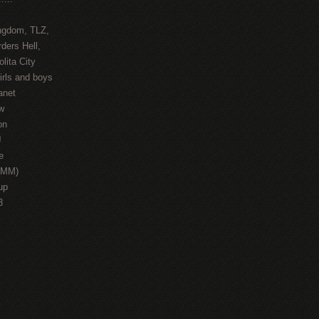
ngdom, TLZ,
ders Hell,
lita City
irls and boys
anet
w
on
J
e
HMM)
up
3