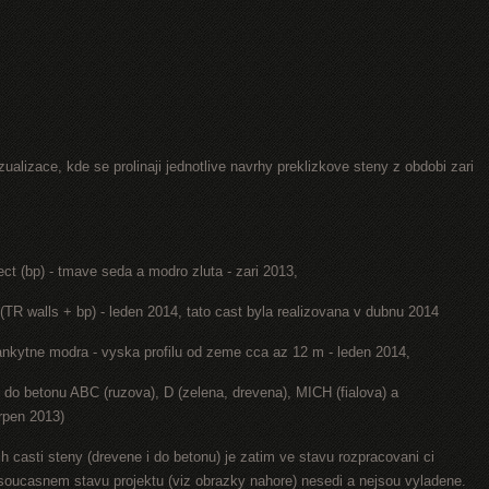
ualizace, kde se prolinaji jednotlive navrhy preklizkove steny z obdobi zari
ect (bp) - tmave seda a modro zluta - zari 2013,
(TR walls + bp) - leden 2014, tato cast byla realizovana v dubnu 2014
lankytne modra - vyska profilu od zeme cca az 12 m - leden 2014,
y do betonu ABC (ruzova), D (zelena, drevena), MICH (fialova) a
rpen 2013)
h casti steny (drevene i do betonu) je zatim ve stavu rozpracovani ci
v soucasnem stavu projektu (viz obrazky nahore) nesedi a nejsou vyladene.