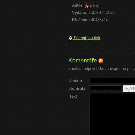
Autor:
Běhy
Vydáno:
7.3.2014 13:28
Přečteno:
4048571x
Formát pro tisk
Komentáře
Zasílate odpověď ke stávajícímu přís
Jméno
Kontrola
Text