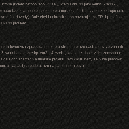
strope (kolem betoboveho "kříže"), kterou vidi bp jako velky "krapnik",
e) nebo facetovaneho elipsoidu o prumeru cca 4 - 6 m vysici ze stropu dolu,
ve a fin. duvody). Dale chybi nakreslit strop navazujici na TR+bp profil a
d TR+bp profilem.
-------------------------------------------------------------------------------------------------------------
nastrelovou vizi zpracovani prostoru stropu a prave casti steny ve variante
3_work1 a variante bp_var2_p4_work1, kde je jiz dobre videt zamyslena
a dalsich variantach a finalnim projektu teto casti steny se bude pracovat
penize, kapacity a bude uzavrena patricna smlouva.