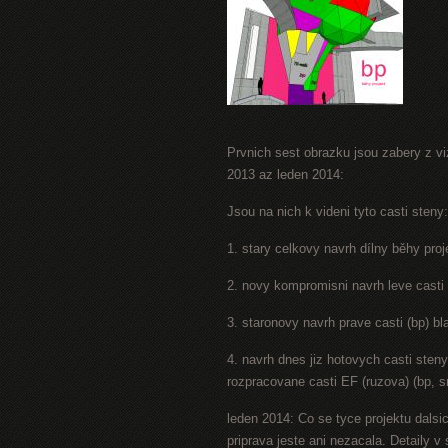
Prvnich sest obrazku jsou zabery z viz
2013 az leden 2014:
Jsou na nich k videni tyto casti steny:
1. stary celkovy navrh dílny běhy proj
2. novy kompromisni navrh leve casti 
3. staronovy navrh prave casti (bp) b
4. navrh dnes jiz hotovych casti sten
rozpracovane casti EF (ruzova) (bp, s
leden 2014: Co se tyce projektu dalsic
priprava jeste ani nezacala. Detaily 