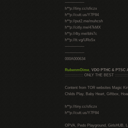
-----------------
h**p://tiny.cc/sficzx
h**p://cutt.us/Y7P84
h**p://put2.me/muhcsh
h**p://citly.me/47kMX
h**p://4ty.me/ibhi7c
h**p://tt.vg/URoSx
-----------------
-----------------
000A000634
RubenmOime
,
VDO PTHC & PTSC 
:::::::::::::::: ONLY THE BEST ::::::::::::
Content from TOR websites Magic Ki
Childs Play, Baby Heart, Giftbox, Hoar
h**p://tiny.cc/sficzx
h**p://cutt.us/Y7P84
OPVA, Pedo Playground, GirlsHUB, Lo