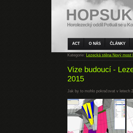
HOPSUK
Horolezecký oddíl Potkali se u Ko
ACT
O NÁS
ČLÁNKY
Kategorie:
Lezecká stěna Nový most 
Vize budoucí - Lez
2015
Jak by to mohlo pokračovat v letech 20