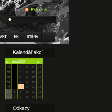
RSS zdroj
AKT
HK
STĚNA
Kalendář akcí
«
srpen 2026
»
Po
3
10
17
24
Út
4
11
18
25
St
5
12
19
26
Čt
6
13
20
27
Pá
7
14
21
28
So
1
8
15
22
29
Ne
2
9
16
23
30
Odkazy