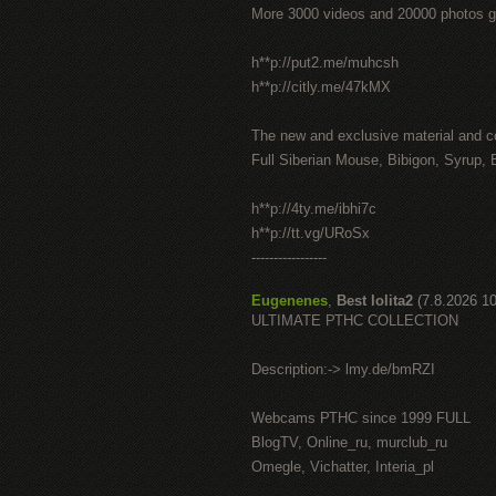
More 3000 videos and 20000 photos g
h**p://put2.me/muhcsh
h**p://citly.me/47kMX
The new and exclusive material and c
Full Siberian Mouse, Bibigon, Syrup, 
h**p://4ty.me/ibhi7c
h**p://tt.vg/URoSx
-----------------
Eugenenes
,
Best lolita2
(7.8.2026 10
ULTIMATE РТНС COLLECTION
Description:-> lmy.de/bmRZI
Webcams РТНС since 1999 FULL
BlogTV, Online_ru, murclub_ru
Omegle, Vichatter, Interia_pl