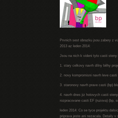
Prvnich sest obrazku jsou zabery z viz
2013 az leden 2014:
Jsou na nich k videni tyto casti steny:
1. stary celkovy navrh dílny běhy proj
2. novy kompromisni navrh leve casti 
3. staronovy navrh prave casti (bp) b
4. navrh dnes jiz hotovych casti sten
rozpracovane casti EF (ruzova) (bp, s
leden 2014: Co se tyce projektu dalsic
priprava jeste ani nezacala. Detaily 