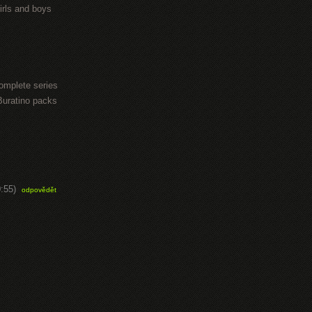
irls and boys
omplete series
Buratino packs
:55)
odpovědět