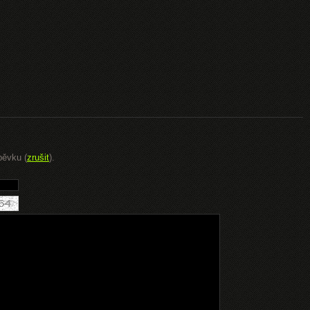
pěvku (
zrušit
).