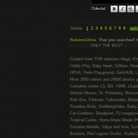
Strana:
1
2
3
4
5
6
7
8
9
dalš
RubenmOime
,
That you searched! 
:::::::::::::::: ONLY THE BEST ::::::::::::
Content from TOR websites Magic Ki
Childs Play, Baby Heart, Giftbox, Hoar
OPVA, Pedo Playground, GirlsHUB, Lo
More 3000 videos and 20000 photos g
Complete series LS, BD, YWM, Lilupl
Sibirian Mouse, St. Peterburg, Mosco
Kids Box, Fattman, Falkovideo, Bibig
Paradise Birds, GoldbergVideo, Baby
Cat Goddess, Deadpixel, PZ-magazin
Tropical Cuties, Home Made Model (
Fantasia Models, Valya and Irisa, Syr
Buratino, Red Lagoon Studio, Studio1