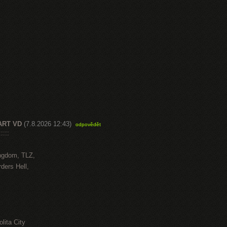
ART VD
(7.8.2026 12:43)
odpovědět
::::
ngdom, TLZ,
ders Hell,
lita City