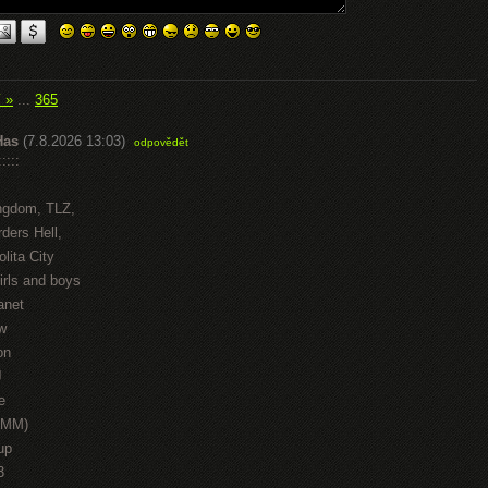
í »
...
365
Has
(7.8.2026 13:03)
odpovědět
::::
ngdom, TLZ,
ders Hell,
lita City
irls and boys
anet
w
on
J
e
HMM)
up
3