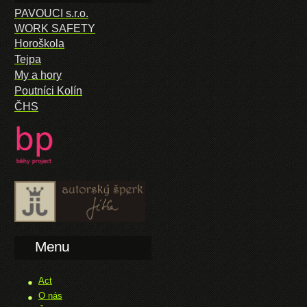
PAVOUCI s.r.o.
WORK SAFETY
Horoškola
Tejpa
My a hory
Poutníci Kolín
ČHS
Menu
Act
O nás