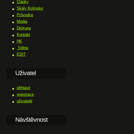
Články
Skály Kolínsko
Průvodce
Media
Diskuse
Kontakt
HK
Stěna
EDIT
Uživatel
přihlásit
registrace
uživatelé
Návštěvnost