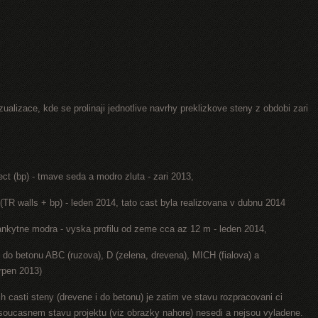
ualizace, kde se prolinaji jednotlive navrhy preklizkove steny z obdobi zari
ect (bp) - tmave seda a modro zluta - zari 2013,
(TR walls + bp) - leden 2014, tato cast byla realizovana v dubnu 2014
lankytne modra - vyska profilu od zeme cca az 12 m - leden 2014,
y do betonu ABC (ruzova), D (zelena, drevena), MICH (fialova) a
rpen 2013)
h casti steny (drevene i do betonu) je zatim ve stavu rozpracovani ci
v soucasnem stavu projektu (viz obrazky nahore) nesedi a nejsou vyladene.