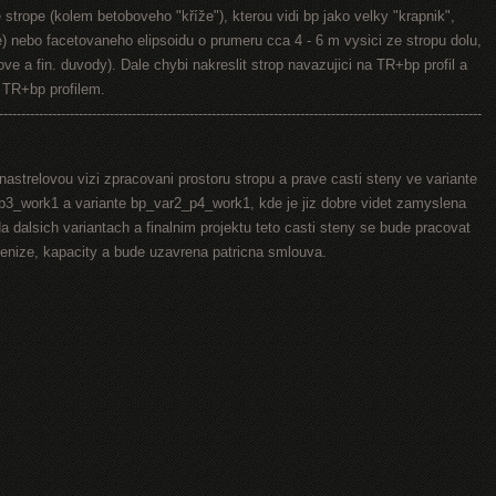
strope (kolem betoboveho "kříže"), kterou vidi bp jako velky "krapnik",
e) nebo facetovaneho elipsoidu o prumeru cca 4 - 6 m vysici ze stropu dolu,
ve a fin. duvody). Dale chybi nakreslit strop navazujici na TR+bp profil a
d TR+bp profilem.
-------------------------------------------------------------------------------------------------------------
nastrelovou vizi zpracovani prostoru stropu a prave casti steny ve variante
3_work1 a variante bp_var2_p4_work1, kde je jiz dobre videt zamyslena
a dalsich variantach a finalnim projektu teto casti steny se bude pracovat
penize, kapacity a bude uzavrena patricna smlouva.