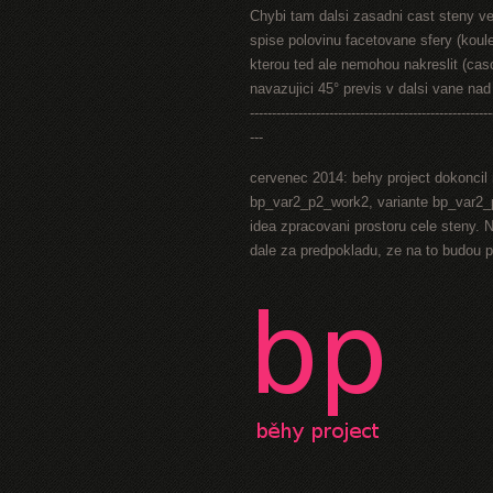
Chybi tam dalsi zasadni cast steny ve 
spise polovinu facetovane sfery (koul
kterou ted ale nemohou nakreslit (caso
navazujici 45° previs v dalsi vane na
-------------------------------------------------------
---
cervenec 2014: behy project dokoncil 
bp_var2_p2_work2, variante bp_var2_p
idea zpracovani prostoru cele steny. N
dale za predpokladu, ze na to budou 