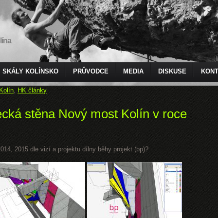
lína
SKÁLY KOLÍNSKO
PRŮVODCE
MEDIA
DISKUSE
KONT
Kolín
,
HK články
ecká stěna Nový most Kolín v roce
14, 2015 dle vizí a projektu dílny běhy projekt (bp)?