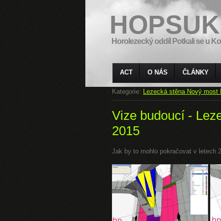
HOPSUK
Horolezecký oddíl Potkali se u Ko
ACT
O NÁS
ČLÁNKY
Kategorie:
Lezecká stěna Nový most 
Vize budoucí - Lez
2015
Jak by to mohlo pokračovat v letech 20