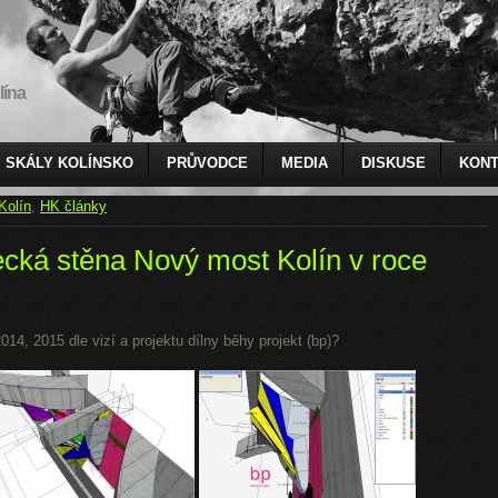
lína
SKÁLY KOLÍNSKO
PRŮVODCE
MEDIA
DISKUSE
KONT
Kolín
,
HK články
ecká stěna Nový most Kolín v roce
14, 2015 dle vizí a projektu dílny běhy projekt (bp)?