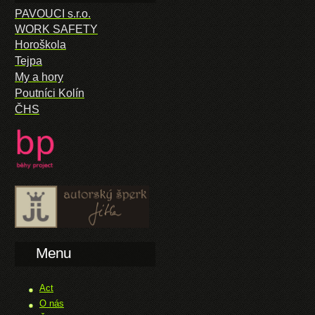
PAVOUCI s.r.o.
WORK SAFETY
Horoškola
Tejpa
My a hory
Poutníci Kolín
ČHS
Menu
Act
O nás