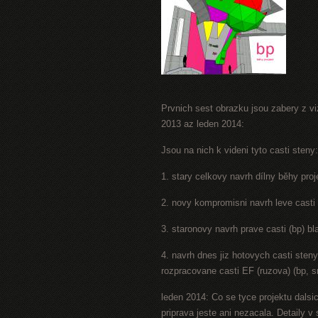
Prvnich sest obrazku jsou zabery z viz
2013 az leden 2014:
Jsou na nich k videni tyto casti steny:
1. stary celkovy navrh dílny běhy proj
2. novy kompromisni navrh leve casti 
3. staronovy navrh prave casti (bp) b
4. navrh dnes jiz hotovych casti sten
rozpracovane casti EF (ruzova) (bp, s
leden 2014: Co se tyce projektu dalsic
priprava jeste ani nezacala. Detaily 