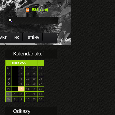
RSS zdroj
AKT
HK
STĚNA
Kalendář akcí
«
srpen 2026
»
Po
3
10
17
24
Út
4
11
18
25
St
5
12
19
26
Čt
6
13
20
27
Pá
7
14
21
28
So
1
8
15
22
29
Ne
2
9
16
23
30
Odkazy