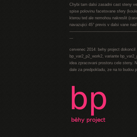
Chybi tam dalsi zasadni cast steny ve 
spise polovinu facetovane sfery (koul
kterou ted ale nemohou nakreslit (caso
navazujici 45° previs v dalsi vane na
-------------------------------------------------------
---
cervenec 2014: behy project dokoncil 
bp_var2_p2_work2, variante bp_var2_p
idea zpracovani prostoru cele steny. N
dale za predpokladu, ze na to budou 