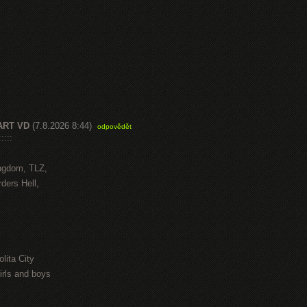
ART VD
(7.8.2026 8:44)
odpovědět
::::
ngdom, TLZ,
ders Hell,
lita City
irls and boys