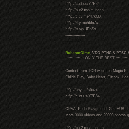
h**p://cutt.us/Y7P84
h**p://put2.me/muhcsh
h**p://citly.me/47kMX
h**p://4ty.me/ibhi7c
h**p://tt.vg/URoSx
-----------------
-----------------
RubenmOime
,
VDO PTHC & PTSC 
:::::::::::::::: ONLY THE BEST ::::::::::::
Content from TOR websites Magic Ki
Childs Play, Baby Heart, Giftbox, Hoar
h**p://tiny.cc/sficzx
h**p://cutt.us/Y7P84
OPVA, Pedo Playground, GirlsHUB, Lo
More 3000 videos and 20000 photos g
h**p://put2.me/muhcsh