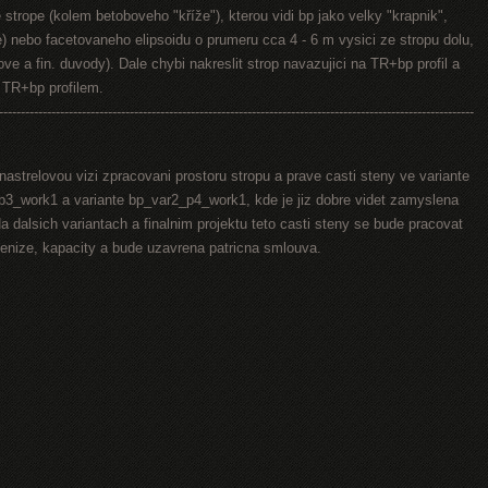
strope (kolem betoboveho "kříže"), kterou vidi bp jako velky "krapnik",
e) nebo facetovaneho elipsoidu o prumeru cca 4 - 6 m vysici ze stropu dolu,
ve a fin. duvody). Dale chybi nakreslit strop navazujici na TR+bp profil a
d TR+bp profilem.
-------------------------------------------------------------------------------------------------------------
nastrelovou vizi zpracovani prostoru stropu a prave casti steny ve variante
3_work1 a variante bp_var2_p4_work1, kde je jiz dobre videt zamyslena
a dalsich variantach a finalnim projektu teto casti steny se bude pracovat
penize, kapacity a bude uzavrena patricna smlouva.