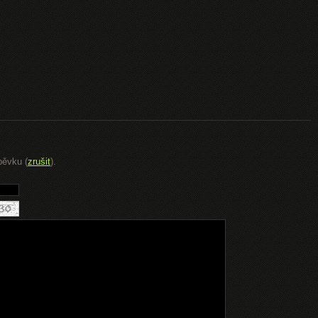
pěvku (
zrušit
).