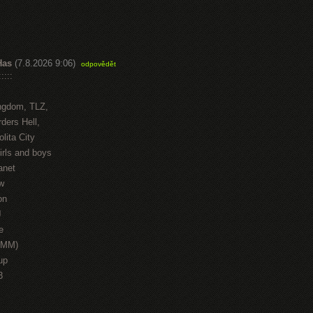
Has
(7.8.2026 9:06)
odpovědět
::::
ngdom, TLZ,
ders Hell,
lita City
irls and boys
anet
w
on
J
e
HMM)
up
3