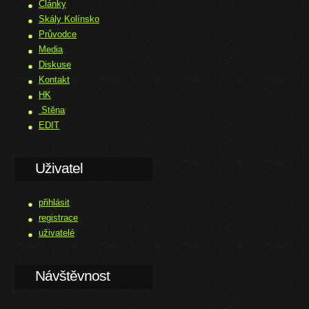
Články
Skály Kolínsko
Průvodce
Media
Diskuse
Kontakt
HK
Stěna
EDIT
Uživatel
přihlásit
registrace
uživatelé
Návštěvnost