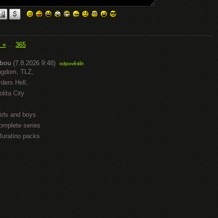
í »
...
365
abou
(7.8.2026 9:48)
odpovědět
ngdom, TLZ,
ders Hell,
lita City
irls and boys
omplete series
Buratino packs