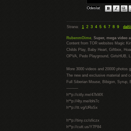
Strana:
1
2
3
4
5
6
7
8
9
dalš
RubenmOime
,
Super, mega video 
Content from TOR websites Magic Ki
Childs Play, Baby Heart, Giftbox, Hoar
OPVA, Pedo Playground, GirlsHUB, Lo
More 3000 videos and 20000 photos g
The new and exclusive material and c
Full Siberian Mouse, Bibigon, Syrup, 
----------
h**p://citly.me/47kMX
h**p://4ty.me/ibhi7c
h**p://tt.vg/URoSx
h**p://tiny.cc/sficzx
h**p://cutt.us/Y7P84