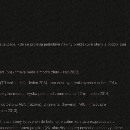
ualizace, kde se prolinaji jednotlive navrhy preklizkove steny z obdobi zari
ect (bp) - tmave seda a modro zluta - zari 2013,
(TR walls + bp) - leden 2014, tato cast byla realizovana v dubnu 2014
lankytne modra - vyska profilu od zeme cca az 12 m - leden 2014,
y do betonu ABC (ruzova), D (zelena, drevena), MICH (fialova) a
rpen 2013)
h casti steny (drevene i do betonu) je zatim ve stavu rozpracovani ci
v soucasnem stavu projektu (viz obrazky nahore) nesedi a nejsou vyladene.