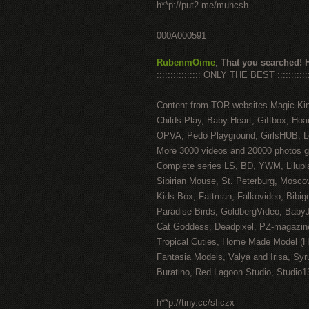
h**p://put2.me/muhcsh
----------
000A000591
RubenmOime
,
That you searched! 
:::::::::::::::: ONLY THE BEST ::::::::::::
Content from TOR websites Magic Ki
Childs Play, Baby Heart, Giftbox, Hoar
OPVA, Pedo Playground, GirlsHUB, Lo
More 3000 videos and 20000 photos g
Complete series LS, BD, YWM, Lilupl
Sibirian Mouse, St. Peterburg, Mosco
Kids Box, Fattman, Falkovideo, Bibig
Paradise Birds, GoldbergVideo, Baby
Cat Goddess, Deadpixel, PZ-magazin
Tropical Cuties, Home Made Model (
Fantasia Models, Valya and Irisa, Syr
Buratino, Red Lagoon Studio, Studio1
-----------------
h**p://tiny.cc/sficzx