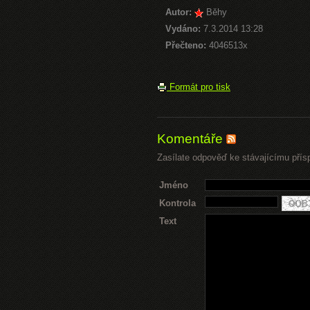
Autor:
Běhy
Vydáno:
7.3.2014 13:28
Přečteno:
4046513x
Formát pro tisk
Komentáře
Zasílate odpověď ke stávajícímu přís
Jméno
Kontrola
Text