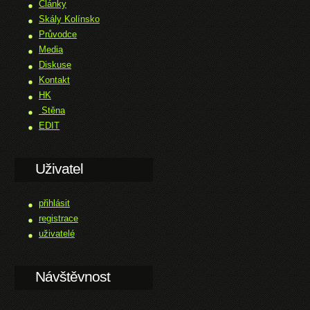
Články
Skály Kolínsko
Průvodce
Media
Diskuse
Kontakt
HK
Stěna
EDIT
Uživatel
přihlásit
registrace
uživatelé
Návštěvnost