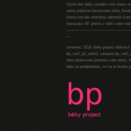
Chybi tam dalsi zasadni cast steny ve 
spise polovinu facetovane sfery (koul
kterou ted ale nemohou nakreslit (caso
navazujici 45° previs v dalsi vane na
-------------------------------------------------------
---
cervenec 2014: behy project dokoncil 
bp_var2_p2_work2, variante bp_var2_p
idea zpracovani prostoru cele steny. N
dale za predpokladu, ze na to budou 