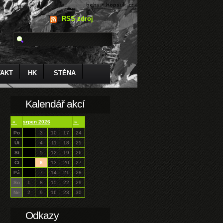
RSS zdroj
AKT
HK
STĚNA
Kalendář akcí
«
srpen 2026
»
Po
3
10
17
24
Út
4
11
18
25
St
5
12
19
26
Čt
6
13
20
27
Pá
7
14
21
28
So
1
8
15
22
29
Ne
2
9
16
23
30
Odkazy