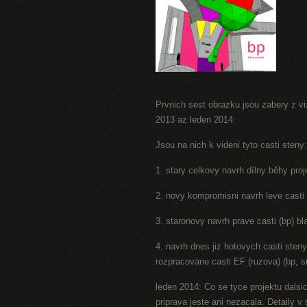
Prvnich sest obrazku jsou zabery z viz
2013 az leden 2014:
Jsou na nich k videni tyto casti steny:
1. stary celkovy navrh dílny běhy proj
2. novy kompromisni navrh leve casti 
3. staronovy navrh prave casti (bp) b
4. navrh dnes jiz hotovych casti sten
rozpracovane casti EF (ruzova) (bp, s
leden 2014: Co se tyce projektu dalsic
priprava jeste ani nezacala. Detaily 