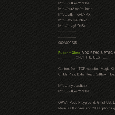
h**p://cutt.us/Y7P84
h**p://put2.me/muhcsh
h**p://citly.me/47kMX
h**p://4ty.me/ibhi7c
h**p://tt.vg/URoSx
-----------------
-----------------
000A000235
RubenmOime
,
VDO PTHC & PTSC 
:::::::::::::::: ONLY THE BEST ::::::::::::
Content from TOR websites Magic Ki
Childs Play, Baby Heart, Giftbox, Hoar
h**p://tiny.cc/sficzx
h**p://cutt.us/Y7P84
OPVA, Pedo Playground, GirlsHUB, Lo
More 3000 videos and 20000 photos g