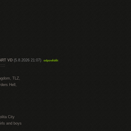
ART VD
(5.8.2026 21:07)
odpovědět
::::
ngdom, TLZ,
ders Hell,
lita City
irls and boys