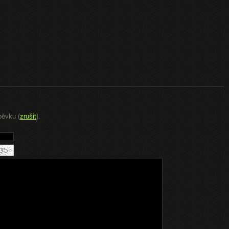
pěvku (
zrušit
).