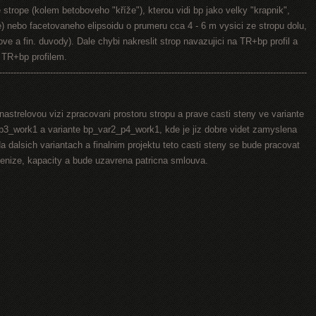
strope (kolem betoboveho "kříže"), kterou vidi bp jako velky "krapnik",
e) nebo facetovaneho elipsoidu o prumeru cca 4 - 6 m vysici ze stropu dolu,
ve a fin. duvody). Dale chybi nakreslit strop navazujici na TR+bp profil a
d TR+bp profilem.
-------------------------------------------------------------------------------------------------------------
nastrelovou vizi zpracovani prostoru stropu a prave casti steny ve variante
3_work1 a variante bp_var2_p4_work1, kde je jiz dobre videt zamyslena
a dalsich variantach a finalnim projektu teto casti steny se bude pracovat
penize, kapacity a bude uzavrena patricna smlouva.