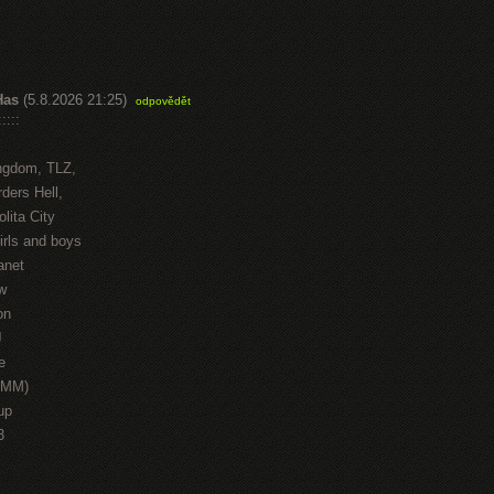
Has
(5.8.2026 21:25)
odpovědět
::::
ngdom, TLZ,
ders Hell,
lita City
irls and boys
anet
w
on
J
e
HMM)
up
3