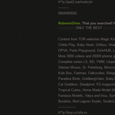
h**p://put2.me/muhcsh
----------
000A000555
RubenmOime
,
That you searched! 
:::::::::::::::: ONLY THE BEST ::::::::::::
Content from TOR websites Magic Ki
Childs Play, Baby Heart, Giftbox, Hoar
OPVA, Pedo Playground, GirlsHUB, Lo
More 3000 videos and 20000 photos g
Complete series LS, BD, YWM, Lilupl
Sibirian Mouse, St. Peterburg, Mosco
Kids Box, Fattman, Falkovideo, Bibig
Paradise Birds, GoldbergVideo, Baby
Cat Goddess, Deadpixel, PZ-magazin
Tropical Cuties, Home Made Model (
Fantasia Models, Valya and Irisa, Syr
Buratino, Red Lagoon Studio, Studio1
-----------------
h**p://tiny.cc/sficzx