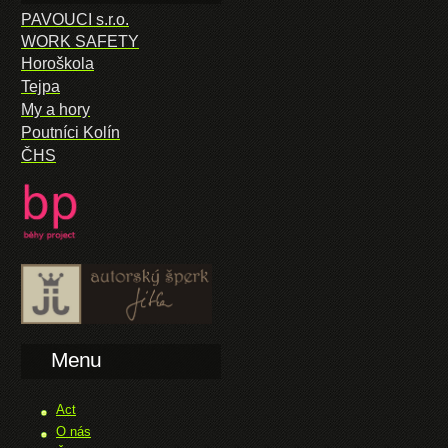
PAVOUCI s.r.o.
WORK SAFETY
Horoškola
Tejpa
My a hory
Poutníci Kolín
ČHS
Menu
Act
O nás