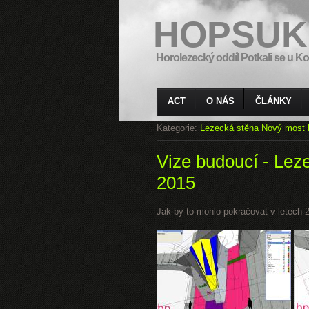
HOPSUK
Horolezecký oddíl Potkali se u Ko
ACT
O NÁS
ČLÁNKY
Kategorie:
Lezecká stěna Nový most 
Vize budoucí - Lez
2015
Jak by to mohlo pokračovat v letech 20