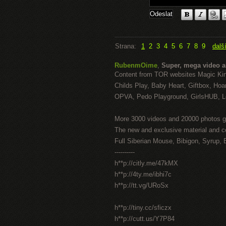
Strana:
1
2
3
4
5
6
7
8
9
dalš
RubenmOime
,
Super, mega video 
Content from TOR websites Magic Ki
Childs Play, Baby Heart, Giftbox, Hoar
OPVA, Pedo Playground, GirlsHUB, Lo
More 3000 videos and 20000 photos g
The new and exclusive material and c
Full Siberian Mouse, Bibigon, Syrup, 
----------
h**p://citly.me/47kMX
h**p://4ty.me/ibhi7c
h**p://tt.vg/URoSx
h**p://tiny.cc/sficzx
h**p://cutt.us/Y7P84