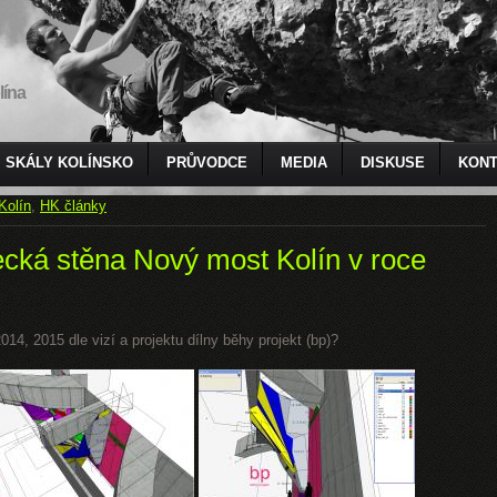
lína
SKÁLY KOLÍNSKO
PRŮVODCE
MEDIA
DISKUSE
KONT
Kolín
,
HK články
ecká stěna Nový most Kolín v roce
14, 2015 dle vizí a projektu dílny běhy projekt (bp)?