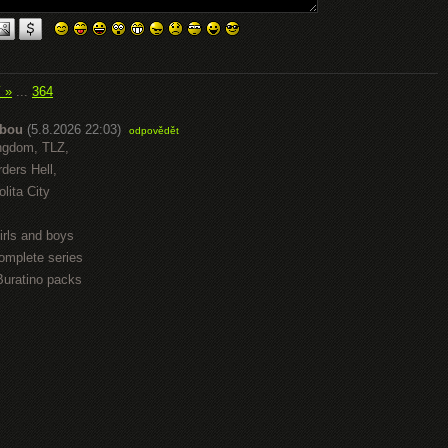
í »
...
364
abou
(5.8.2026 22:03)
odpovědět
ngdom, TLZ,
ders Hell,
lita City
irls and boys
omplete series
Buratino packs