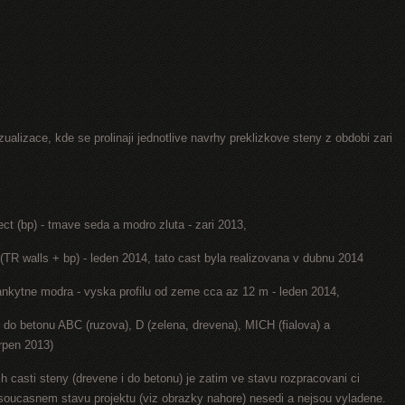
ualizace, kde se prolinaji jednotlive navrhy preklizkove steny z obdobi zari
ect (bp) - tmave seda a modro zluta - zari 2013,
(TR walls + bp) - leden 2014, tato cast byla realizovana v dubnu 2014
lankytne modra - vyska profilu od zeme cca az 12 m - leden 2014,
y do betonu ABC (ruzova), D (zelena, drevena), MICH (fialova) a
rpen 2013)
h casti steny (drevene i do betonu) je zatim ve stavu rozpracovani ci
v soucasnem stavu projektu (viz obrazky nahore) nesedi a nejsou vyladene.