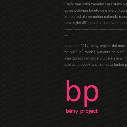
Chybi tam dalsi zasadni cast steny ve 
spise polovinu facetovane sfery (koul
kterou ted ale nemohou nakreslit (caso
navazujici 45° previs v dalsi vane na
-------------------------------------------------------
---
cervenec 2014: behy project dokoncil 
bp_var2_p2_work2, variante bp_var2_p
idea zpracovani prostoru cele steny. N
dale za predpokladu, ze na to budou 