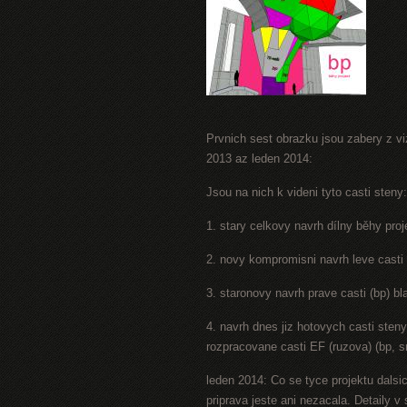
Prvnich sest obrazku jsou zabery z viz
2013 az leden 2014:
Jsou na nich k videni tyto casti steny:
1. stary celkovy navrh dílny běhy proj
2. novy kompromisni navrh leve casti 
3. staronovy navrh prave casti (bp) b
4. navrh dnes jiz hotovych casti sten
rozpracovane casti EF (ruzova) (bp, s
leden 2014: Co se tyce projektu dalsic
priprava jeste ani nezacala. Detaily 