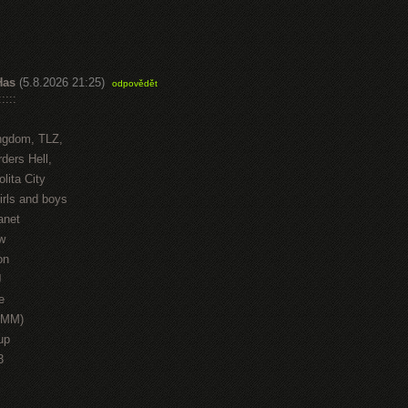
Has
(5.8.2026 21:25)
odpovědět
::::
ngdom, TLZ,
ders Hell,
lita City
irls and boys
anet
w
on
J
e
HMM)
up
3