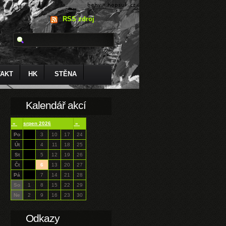
RSS zdroj
AKT
HK
STĚNA
Kalendář akcí
«
srpen 2026
»
Po
3
10
17
24
Út
4
11
18
25
St
5
12
19
26
Čt
6
13
20
27
Pá
7
14
21
28
So
1
8
15
22
29
Ne
2
9
16
23
30
Odkazy