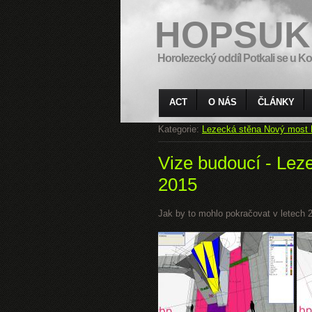
HOPSUK
Horolezecký oddíl Potkali se u Ko
ACT
O NÁS
ČLÁNKY
Kategorie:
Lezecká stěna Nový most 
Vize budoucí - Lez
2015
Jak by to mohlo pokračovat v letech 20