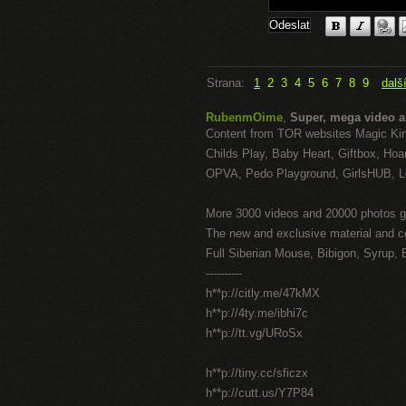
Strana:
1
2
3
4
5
6
7
8
9
dalš
RubenmOime
,
Super, mega video 
Content from TOR websites Magic Ki
Childs Play, Baby Heart, Giftbox, Hoar
OPVA, Pedo Playground, GirlsHUB, Lo
More 3000 videos and 20000 photos g
The new and exclusive material and c
Full Siberian Mouse, Bibigon, Syrup, 
----------
h**p://citly.me/47kMX
h**p://4ty.me/ibhi7c
h**p://tt.vg/URoSx
h**p://tiny.cc/sficzx
h**p://cutt.us/Y7P84