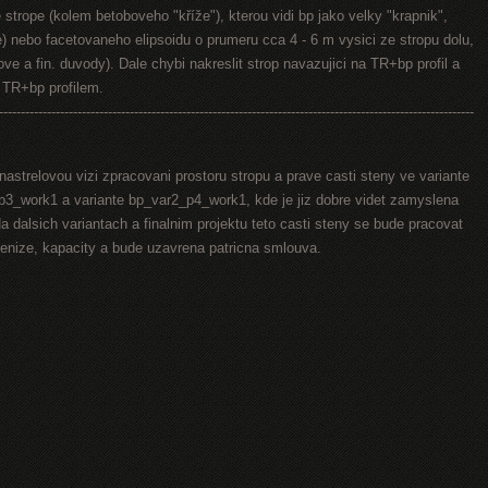
strope (kolem betoboveho "kříže"), kterou vidi bp jako velky "krapnik",
e) nebo facetovaneho elipsoidu o prumeru cca 4 - 6 m vysici ze stropu dolu,
ve a fin. duvody). Dale chybi nakreslit strop navazujici na TR+bp profil a
d TR+bp profilem.
-------------------------------------------------------------------------------------------------------------
nastrelovou vizi zpracovani prostoru stropu a prave casti steny ve variante
3_work1 a variante bp_var2_p4_work1, kde je jiz dobre videt zamyslena
a dalsich variantach a finalnim projektu teto casti steny se bude pracovat
penize, kapacity a bude uzavrena patricna smlouva.