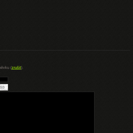
pěvku (
zrušit
).