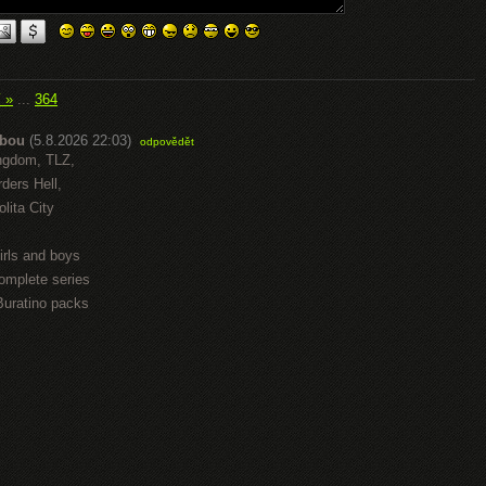
í »
...
364
abou
(5.8.2026 22:03)
odpovědět
ngdom, TLZ,
ders Hell,
lita City
irls and boys
omplete series
Buratino packs