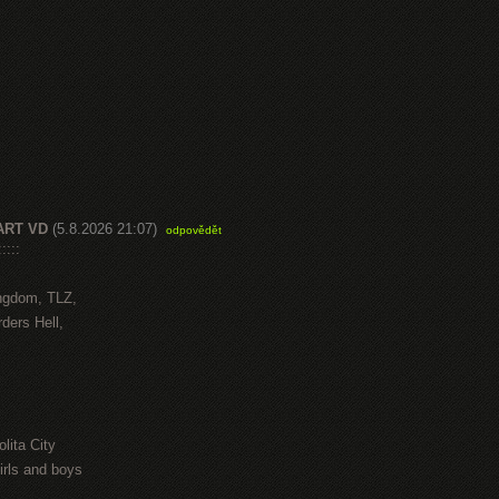
ART VD
(5.8.2026 21:07)
odpovědět
::::
ngdom, TLZ,
ders Hell,
lita City
irls and boys