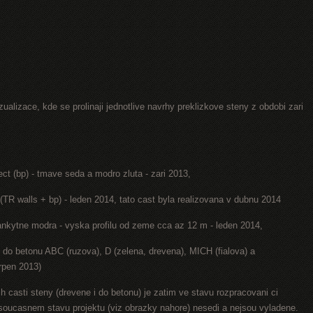
ualizace, kde se prolinaji jednotlive navrhy preklizkove steny z obdobi zari
ect (bp) - tmave seda a modro zluta - zari 2013,
(TR walls + bp) - leden 2014, tato cast byla realizovana v dubnu 2014
lankytne modra - vyska profilu od zeme cca az 12 m - leden 2014,
y do betonu ABC (ruzova), D (zelena, drevena), MICH (fialova) a
rpen 2013)
h casti steny (drevene i do betonu) je zatim ve stavu rozpracovani ci
v soucasnem stavu projektu (viz obrazky nahore) nesedi a nejsou vyladene.