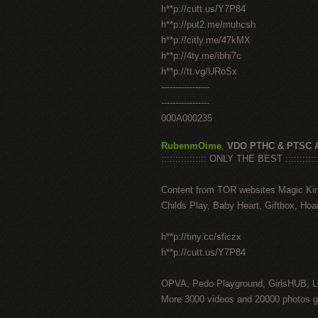
h**p://cutt.us/Y7P84
h**p://put2.me/muhcsh
h**p://citly.me/47kMX
h**p://4ty.me/ibhi7c
h**p://tt.vg/URoSx
-----------------
-----------------
000A000235
RubenmOime
,
VDO PTHC & PTSC 
:::::::::::::::: ONLY THE BEST ::::::::::::
Content from TOR websites Magic Ki
Childs Play, Baby Heart, Giftbox, Hoar
h**p://tiny.cc/sficzx
h**p://cutt.us/Y7P84
OPVA, Pedo Playground, GirlsHUB, Lo
More 3000 videos and 20000 photos g