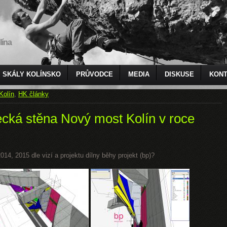
lína
SKÁLY KOLÍNSKO
PRŮVODCE
MEDIA
DISKUSE
KONT
Kolín
,
HK články
ecká stěna Nový most Kolín v roce
14, 2015 dle vizí a projektu dílny běhy projekt (bp)?