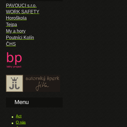
PAVOUCI s.r.o.
WORK SAFETY
Horoškola
Tejpa
My a hory
Poutníci Kolín
ČHS
Menu
Act
O nás