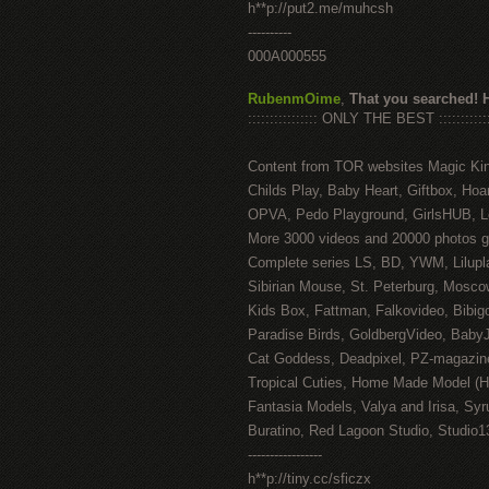
h**p://put2.me/muhcsh
----------
000A000555
RubenmOime
,
That you searched! 
:::::::::::::::: ONLY THE BEST ::::::::::::
Content from TOR websites Magic Ki
Childs Play, Baby Heart, Giftbox, Hoar
OPVA, Pedo Playground, GirlsHUB, Lo
More 3000 videos and 20000 photos g
Complete series LS, BD, YWM, Lilupl
Sibirian Mouse, St. Peterburg, Mosco
Kids Box, Fattman, Falkovideo, Bibig
Paradise Birds, GoldbergVideo, Baby
Cat Goddess, Deadpixel, PZ-magazin
Tropical Cuties, Home Made Model (
Fantasia Models, Valya and Irisa, Syr
Buratino, Red Lagoon Studio, Studio1
-----------------
h**p://tiny.cc/sficzx