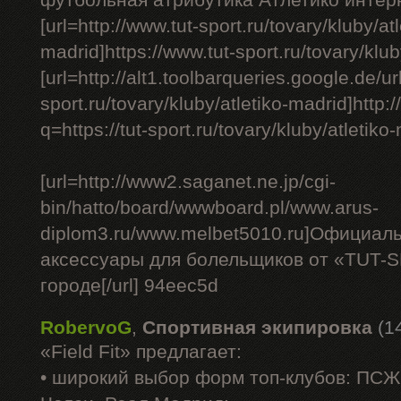
футбольная атрибутика Атлетико интерн
[url=http://www.tut-sport.ru/tovary/kluby/atl
madrid]https://www.tut-sport.ru/tovary/kluby
[url=http://alt1.toolbarqueries.google.de/url
sport.ru/tovary/kluby/atletiko-madrid]http
q=https://tut-sport.ru/tovary/kluby/atletiko-
[url=http://www2.saganet.ne.jp/cgi-
bin/hatto/board/wwwboard.pl/www.arus-
diplom3.ru/www.melbet5010.ru]Официал
аксессуары для болельщиков от «TUT-
городе[/url] 94eec5d
RobervoG
,
Спортивная экипировка
(1
«Field Fit» предлагает:
• широкий выбор форм топ-клубов: ПС