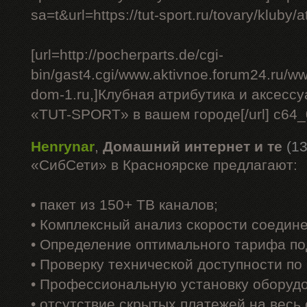
sa=t&url=https://tut-sport.ru/tovary/kluby/at
[url=http://pocherparts.de/cgi-
bin/gast4.cgi/www.aktivnoe.forum24.ru/ww
dom-1.ru,]Клубная атрибутика и аксесс
«TUT-SPORT» в вашем городе[/url] c64
Henrynar
,
Домашний интернет и те
(13
«СибСети» в Красноярске предлагают:
• пакет из 150+ ТВ каналов;
• Комплексный анализ скорости соедин
• Определение оптимального тарифа по
• Проверку технической доступности по
• Профессиональную установку оборуд
• отсутствие скрытых платежей на весь