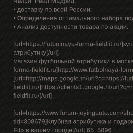
Челси, Реал Мадрид;
• доставку по всей России;
• Определение оптимального набора по
• Анализ доступности товара по акции.
[url=https://futbolnaya-forma-fieldfit.ru/
атрибутику[/url]
магазин футбольной атрибутики в москве -
forma-fieldfit.ru]http://www.futbolnaya-forma-
[url=http://maps.google.tn/url?q=https://f
fieldfit.ru/]https://clients1.google.ht/url?q
fieldfit.ru/[/url]
[url=https://www.forum-joyingauto.com/s
tid=308679]Клубная атрибутика и подарк
Fit» в вашем городе[/url] 65_5896