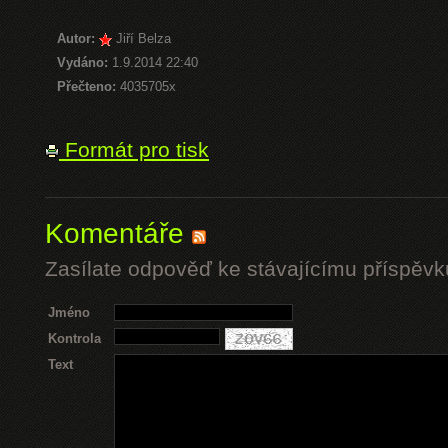
Autor:
Jiří Belza
Vydáno:
1.9.2014 22:40
Přečteno:
4035705x
Formát pro tisk
Komentáře
Zasílate odpověď ke stávajícímu příspěvk
Jméno
Kontrola
Text