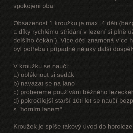
spokojeni oba.
Obsazenost 1 kroužku je max. 4 děti (be
a díky rychlému střídání v lezení si plně u
delšího čekání). Více dětí znamená více h
byl potřeba i případně nějaký další dospě
V kroužku se naučí:
a) obléknout si sedák
b) navázat se na lano
c) probereme používání běžného lezecké
d) pokročilejší starší 10ti let se naučí bez
s "horním lanem".
Kroužek je spíše takový úvod do horolezec