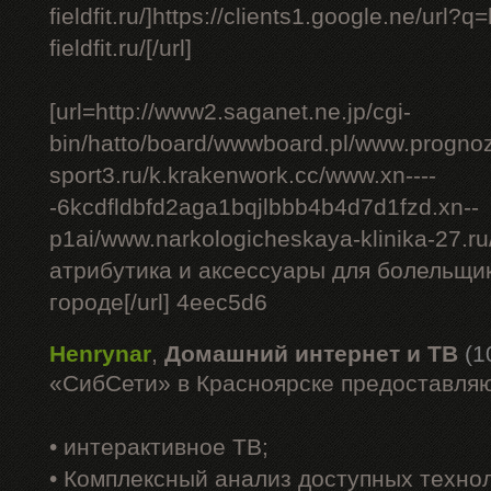
fieldfit.ru/]https://clients1.google.ne/url?q
fieldfit.ru/[/url]
[url=http://www2.saganet.ne.jp/cgi-
bin/hatto/board/wwwboard.pl/www.progno
sport3.ru/k.krakenwork.cc/www.xn----
-6kcdfldbfd2aga1bqjlbbb4b4d7d1fzd.xn--
p1ai/www.narkologicheskaya-klinika-27.ru
атрибутика и аксессуары для болельщико
городе[/url] 4eec5d6
Henrynar
,
Домашний интернет и ТВ
(1
«СибСети» в Красноярске предоставляю
• интерактивное ТВ;
• Комплексный анализ доступных техно