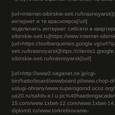
[url=internet-sibirskie-seti.ru/krasnoyar
интернет и тв красноярск[/url]
подключить интернет сибсети в квартире - 
sibirskie-seti.ru]https://www.internet-sibirs
[url=https://toolbarqueries.google.vg/url?q=
seti.ru/krasnoyarsk]https://clients1.google.
sibirskie-seti.ru/krasnoyarsk[/url]
[url=http://www2.saganet.ne.jp/cgi-
bin/hatto/board/wwwboard.pl/www.chop-o
uslugi-ohrany/www.superogorod.ucoz.org
ua20.ru/safolv.e.l.u.pc%40haedongacade
15.com/www.1xbet-12.com/www.1xbet-14.
diplom8.ru/www.torkretirovanie-