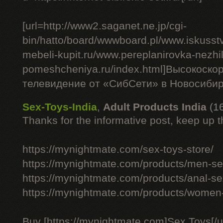
[url=http://www2.saganet.ne.jp/cgi-
bin/hatto/board/wwwboard.pl/www.iskusst
mebeli-kupit.ru/www.pereplanirovka-nezhi
pomeshcheniya.ru/index.html]Высокоско
телевидение от «СибСети» в Новосибирс
Sex-Toys-India
,
Adult Products India
(1
Thanks for the informative post, keep up 
https://mynightmate.com/sex-toys-store/
https://mynightmate.com/products/men-sex
https://mynightmate.com/products/anal-se
https://mynightmate.com/products/women-
Buy [https://mynightmate.com]Sex Toys[/ur