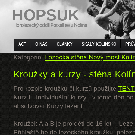
HOPSUK
Horolezecký oddíl Potkali se u Kolína
ACT
O NÁS
ČLÁNKY
SKÁLY KOLÍNSKO
PRŮ
Kategorie:
Lezecká stěna Nový most Kolí
Kroužky a kurzy - stěna Kolí
Pro rozpis kroužků či kurzů použijte
TENT
Kurz I - individuální kurzy - v tento den 
absolvovat Kurzy lezení
Kroužek A a B je pro děti do 16 let - Lez
Přihlaště ho do lezeckého kroužku, polez