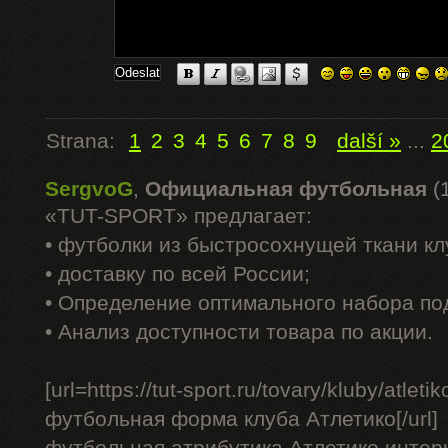
Strana:
1
2
3
4
5
6
7
8
9
další »
...
2
SergvoG
,
Официальная футбольная
(
«TUT-SPORT» предлагает:
• футболки из быстросохнущей ткани к
• доставку по всей России;
• Определение оптимального набора по
• Анализ доступности товара по акции.
[url=https://tut-sport.ru/tovary/kluby/atle
футбольная форма клуба Атлетико[/url]