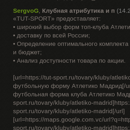
SergvoG
,
Клубная атрибутика и п
(14.
«TUT-SPORT» предоставляет:
• широкий выбор форм топ-клуба Атлет
• доставку по всей России;
• Определение оптимального комплекта 
и бюджет;
• Анализ доступности товара по акции.
[url=https://tut-sport.ru/tovary/kluby/atle
футбольную форму Атлетико Мадрид[/ur
футбольная форма клуба Атлетико Мадрид 
sport.ru/tovary/kluby/atletiko-madrid]https:/
sport.ru/tovary/kluby/atletiko-madrid[/url]
[url=https://maps.google.com.vc/url?q=https
sport.ru/tovary/kluby/atletiko-madrid]http