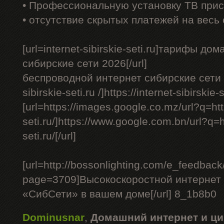
• Профессиональную установку ТВ прис
• отсутствие скрытых платежей на весь
[url=internet-sibirskie-seti.ru]тарифы д
сибирские сети 2026[/url]
беспроводной интернет сибирские сети - [
sibirskie-seti.ru /]https://internet-sibirskie-se
[url=https://images.google.co.mz/url?q=http
seti.ru/]https://www.google.com.bn/url?q=ht
seti.ru/[/url]
[url=http://bossonlighting.com/e_feedback
page=3709]Высокоскоростной интернет 
«СибСети» в вашем доме[/url] 8_1b8b0
Dominusnar
,
Домашний интернет и ци