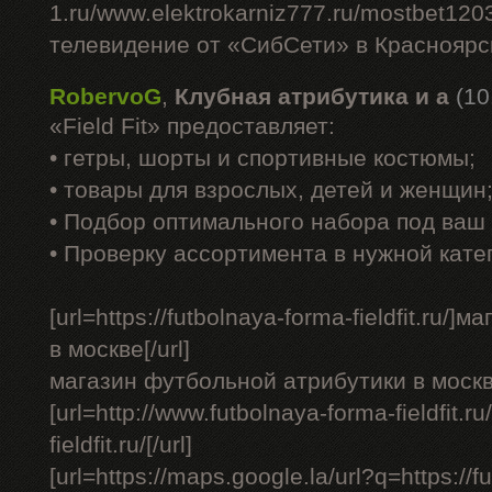
1.ru/www.elektrokarniz777.ru/mostbet120
телевидение от «СибСети» в Красноярск
RobervoG
,
Клубная атрибутика и а
(10
«Field Fit» предоставляет:
• гетры, шорты и спортивные костюмы;
• товары для взрослых, детей и женщин
• Подбор оптимального набора под ваш 
• Проверку ассортимента в нужной кате
[url=https://futbolnaya-forma-fieldfit.ru
в москве[/url]
магазин футбольной атрибутики в москв
[url=http://www.futbolnaya-forma-fieldfit.ru
fieldfit.ru/[/url]
[url=https://maps.google.la/url?q=https://