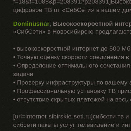
f=18&t=1088&p=203391#p203391]Высоко
цифровое ТВ от «СибСети» в вашем доме
Dominusnar
,
Высокоскоростной инте
«СибСети» в Новосибирске предлагают
• высокоскоростной интернет до 500 Мб
• Точную оценку скорости соединения 
• Определение оптимального сочетания
задачи
• Проверку инфраструктуры по вашему 
• Профессиональную установку ТВ прис
• отсутствие скрытых платежей на весь
[url=internet-sibirskie-seti.ru]сибсети тв 
сибсети пакеты услуг телевидение и интерн