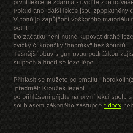
první lekce je zdarma - uvidíte zda to Vaš
Pokud ano, další lekce jsou zpoplatněny
V ceně je zapůjčení veškerého materiálu
bot !!
Do začátku není nutné kupovat drahé lezec
cvičky či kopačky "hadráky" bez špuntů.
Těsnější obuv s gumovou podrážkou zajist
stupech a hned se leze lépe.
Přihlasit se můžete po emailu : horokol
předmět: Kroužek lezení
po přihlášení přijďte na první lekci spol
souhlasem zákoného zástupce
*.docx
ne