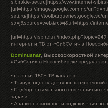
sibirskie-seti.ru]https://www.internet-sibirski
[url=https://image.google.com.np/url?q=http
seti.ru/]https://toolbarqueries.google.sc/ur
sa=j&source=web&rct=j&url=https://internet-s
[url=https://ispfaq.ru/index.php?topic=
интернет и ТВ от «СибСети» в Новосибир
Dominusnar
,
Высокоскоростной инте
«СибСети» в Новосибирске предлагают
• пакет из 150+ ТВ каналов;
• Точную оценку доступных технологий
• Подбор оптимального сочетания интер
задачи
• Анализ возможности подключения по 