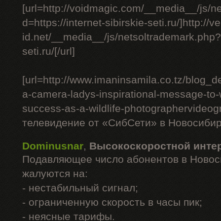
[url=http://voidmagic.com/__media__/js/n
d=https://internet-sibirskie-seti.ru/]http://ve
id.net/__media__/js/netsoltrademark.php?d=
seti.ru/[/url]
[url=http://www.imaninsamila.co.tz/blog_de
a-camera-ladys-inspirational-message-to
success-as-a-wildlife-photographervideo
телевидение от «СибСети» в Новосибирс
Dominusnar
,
Высокоскоростной инте
Подавляющее число абонентов в Новос
жалуются на:
- нестабильный сигнал;
- ограниченную скорость в часы пик;
- неясные тарифы.