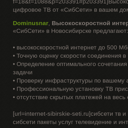
f=18&t=1088&p=203391#p203391]Высоко
цифровое ТВ от «СибСети» в вашем доме
Dominusnar
,
Высокоскоростной инте
«СибСети» в Новосибирске предлагают
• высокоскоростной интернет до 500 Мб
• Точную оценку скорости соединения 
• Определение оптимального сочетания
задачи
• Проверку инфраструктуры по вашему 
• Профессиональную установку ТВ прис
• отсутствие скрытых платежей на весь
[url=internet-sibirskie-seti.ru]сибсети тв 
сибсети пакеты услуг телевидение и интерн