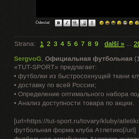
Strana:
1
2
3
4
5
6
7
8
9
další »
...
2
SergvoG
,
Официальная футбольная
(
«TUT-SPORT» предлагает:
• футболки из быстросохнущей ткани к
• доставку по всей России;
• Определение оптимального набора по
• Анализ доступности товара по акции.
[url=https://tut-sport.ru/tovary/kluby/atle
футбольная форма клуба Атлетико[/url]