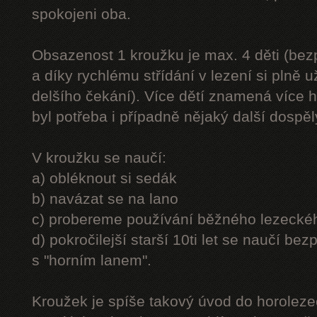
spokojeni oba.
Obsazenost 1 kroužku je max. 4 děti (be
a díky rychlému střídání v lezení si plně u
delšího čekání). Více dětí znamená více h
byl potřeba i případně nějaký další dospě
V kroužku se naučí:
a) obléknout si sedák
b) navázat se na lano
c) probereme používání běžného lezecké
d) pokročilejší starší 10ti let se naučí bez
s "horním lanem".
Kroužek je spíše takový úvod do horolezec