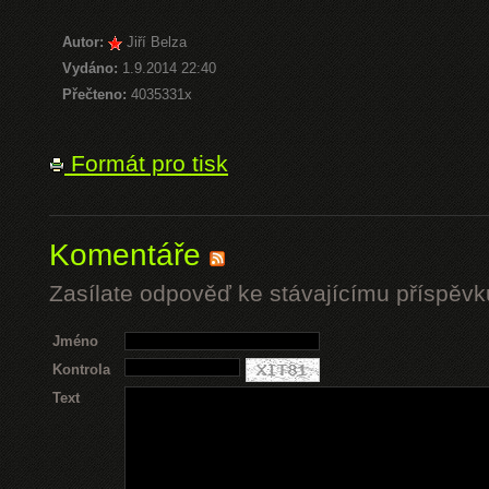
Autor:
Jiří Belza
Vydáno:
1.9.2014 22:40
Přečteno:
4035331x
Formát pro tisk
Komentáře
Zasílate odpověď ke stávajícímu příspěvk
Jméno
Kontrola
Text