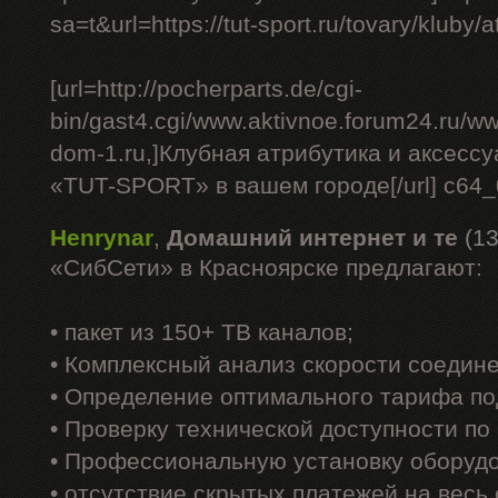
sa=t&url=https://tut-sport.ru/tovary/kluby/at
[url=http://pocherparts.de/cgi-
bin/gast4.cgi/www.aktivnoe.forum24.ru/ww
dom-1.ru,]Клубная атрибутика и аксесс
«TUT-SPORT» в вашем городе[/url] c64
Henrynar
,
Домашний интернет и те
(13
«СибСети» в Красноярске предлагают:
• пакет из 150+ ТВ каналов;
• Комплексный анализ скорости соедин
• Определение оптимального тарифа по
• Проверку технической доступности по
• Профессиональную установку оборуд
• отсутствие скрытых платежей на весь