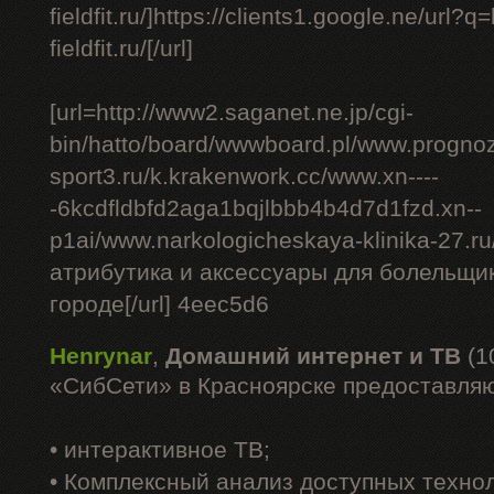
fieldfit.ru/]https://clients1.google.ne/url?q
fieldfit.ru/[/url]
[url=http://www2.saganet.ne.jp/cgi-
bin/hatto/board/wwwboard.pl/www.progno
sport3.ru/k.krakenwork.cc/www.xn----
-6kcdfldbfd2aga1bqjlbbb4b4d7d1fzd.xn--
p1ai/www.narkologicheskaya-klinika-27.ru
атрибутика и аксессуары для болельщико
городе[/url] 4eec5d6
Henrynar
,
Домашний интернет и ТВ
(1
«СибСети» в Красноярске предоставляю
• интерактивное ТВ;
• Комплексный анализ доступных техно