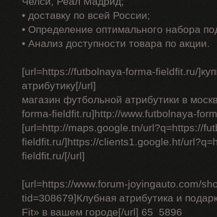
Челси, Реал Мадрид;
• доставку по всей России;
• Определение оптимального набора по
• Анализ доступности товара по акции.
[url=https://futbolnaya-forma-fieldfit.ru/
атрибутику[/url]
магазин футбольной атрибутики в москве -
forma-fieldfit.ru]http://www.futbolnaya-forma-
[url=http://maps.google.tn/url?q=https://f
fieldfit.ru/]https://clients1.google.ht/url?q
fieldfit.ru/[/url]
[url=https://www.forum-joyingauto.com/s
tid=308679]Клубная атрибутика и подарк
Fit» в вашем городе[/url] 65_5896