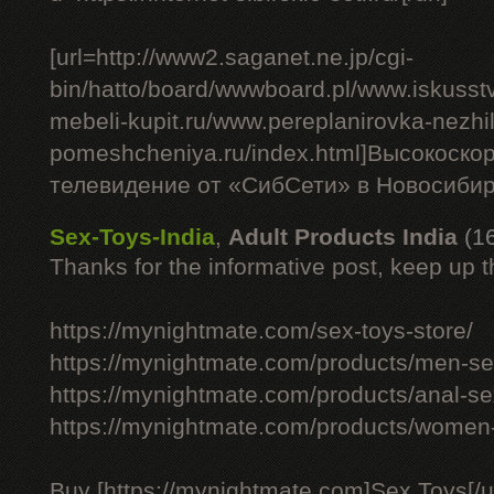
[url=http://www2.saganet.ne.jp/cgi-
bin/hatto/board/wwwboard.pl/www.iskusst
mebeli-kupit.ru/www.pereplanirovka-nezhi
pomeshcheniya.ru/index.html]Высокоско
телевидение от «СибСети» в Новосибирс
Sex-Toys-India
,
Adult Products India
(1
Thanks for the informative post, keep up 
https://mynightmate.com/sex-toys-store/
https://mynightmate.com/products/men-sex
https://mynightmate.com/products/anal-se
https://mynightmate.com/products/women-
Buy [https://mynightmate.com]Sex Toys[/ur