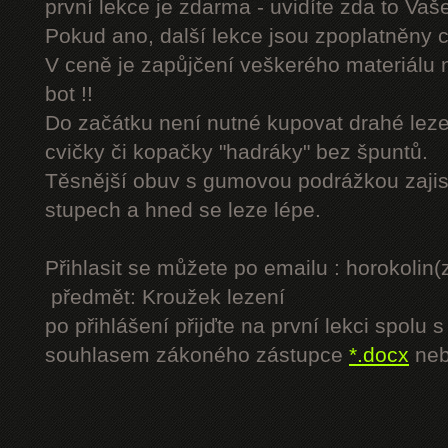
první lekce je zdarma - uvidíte zda to Vaš
Pokud ano, další lekce jsou zpoplatněny
V ceně je zapůjčení veškerého materiálu
bot !!
Do začátku není nutné kupovat drahé lezec
cvičky či kopačky "hadráky" bez špuntů.
Těsnější obuv s gumovou podrážkou zajist
stupech a hned se leze lépe.
Přihlasit se můžete po emailu : horokol
předmět: Kroužek lezení
po přihlášení přijďte na první lekci spol
souhlasem zákoného zástupce
*.docx
ne