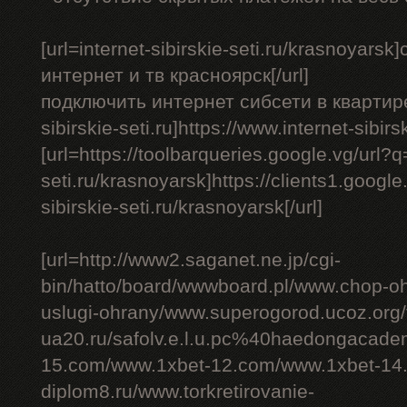
[url=internet-sibirskie-seti.ru/krasnoyar
интернет и тв красноярск[/url]
подключить интернет сибсети в квартире - 
sibirskie-seti.ru]https://www.internet-sibirs
[url=https://toolbarqueries.google.vg/url?q=
seti.ru/krasnoyarsk]https://clients1.google.
sibirskie-seti.ru/krasnoyarsk[/url]
[url=http://www2.saganet.ne.jp/cgi-
bin/hatto/board/wwwboard.pl/www.chop-o
uslugi-ohrany/www.superogorod.ucoz.org
ua20.ru/safolv.e.l.u.pc%40haedongacade
15.com/www.1xbet-12.com/www.1xbet-14.
diplom8.ru/www.torkretirovanie-