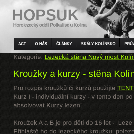
HOPSUK
Horolezecký oddíl Potkali se u Kolína
ACT
O NÁS
ČLÁNKY
SKÁLY KOLÍNSKO
PRŮ
Kategorie:
Lezecká stěna Nový most Kolí
Kroužky a kurzy - stěna Kolí
Pro rozpis kroužků či kurzů použijte
TENT
Kurz I - individuální kurzy - v tento den 
absolvovat Kurzy lezení
Kroužek A a B je pro děti do 16 let - Lez
Přihlaště ho do lezeckého kroužku, polez