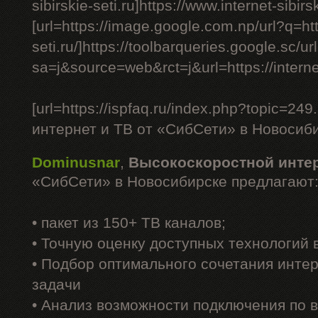
sibirskie-seti.ru]https://www.internet-sibirski
[url=https://image.google.com.np/url?q=http
seti.ru/]https://toolbarqueries.google.sc/ur
sa=j&source=web&rct=j&url=https://internet-s
[url=https://ispfaq.ru/index.php?topic=
интернет и ТВ от «СибСети» в Новосибир
Dominusnar
,
Высокоскоростной инте
«СибСети» в Новосибирске предлагают
• пакет из 150+ ТВ каналов;
• Точную оценку доступных технологий
• Подбор оптимального сочетания интер
задачи
• Анализ возможности подключения по 