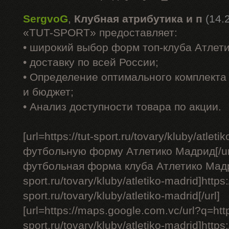
SergvoG
,
Клубная атрибутика и п
(14.
«TUT-SPORT» предоставляет:
• широкий выбор форм топ-клуба Атлет
• доставку по всей России;
• Определение оптимального комплекта 
и бюджет;
• Анализ доступности товара по акции.
[url=https://tut-sport.ru/tovary/kluby/atle
футбольную форму Атлетико Мадрид[/ur
футбольная форма клуба Атлетико Мадрид 
sport.ru/tovary/kluby/atletiko-madrid]https:/
sport.ru/tovary/kluby/atletiko-madrid[/url]
[url=https://maps.google.com.vc/url?q=https
sport.ru/tovary/kluby/atletiko-madrid]http