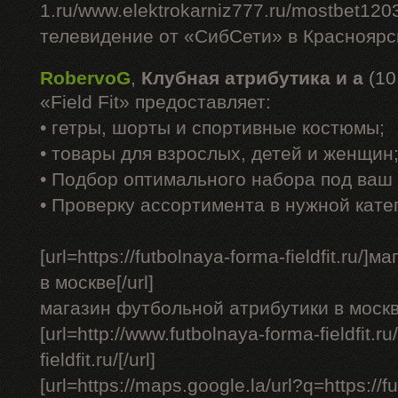
1.ru/www.elektrokarniz777.ru/mostbet120
телевидение от «СибСети» в Красноярск
RobervoG
,
Клубная атрибутика и а
(10
«Field Fit» предоставляет:
• гетры, шорты и спортивные костюмы;
• товары для взрослых, детей и женщин
• Подбор оптимального набора под ваш 
• Проверку ассортимента в нужной кате
[url=https://futbolnaya-forma-fieldfit.ru
в москве[/url]
магазин футбольной атрибутики в москв
[url=http://www.futbolnaya-forma-fieldfit.ru
fieldfit.ru/[/url]
[url=https://maps.google.la/url?q=https://