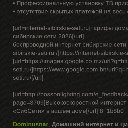
• Профессиональную установку ТВ прис
• отсутствие скрытых платежей на весь
[url=internet-sibirskie-seti.ru]тарифы д
сибирские сети 2026[/url]
беспроводной интернет сибирские сети - [
sibirskie-seti.ru /]https://internet-sibirskie-se
[url=https://images.google.co.mz/url?q=http
seti.ru/]https://www.google.com.bn/url?q=ht
seti.ru/[/url]
[url=http://bossonlighting.com/e_feedback
page=3709]Высокоскоростной интернет 
«СибСети» в вашем доме[/url] 8_1b8b0
Dominusnar
,
Домашний интернет и ци