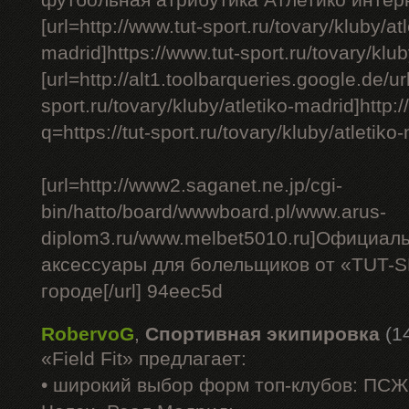
футбольная атрибутика Атлетико интерн
[url=http://www.tut-sport.ru/tovary/kluby/atl
madrid]https://www.tut-sport.ru/tovary/kluby
[url=http://alt1.toolbarqueries.google.de/url
sport.ru/tovary/kluby/atletiko-madrid]http
q=https://tut-sport.ru/tovary/kluby/atletiko-
[url=http://www2.saganet.ne.jp/cgi-
bin/hatto/board/wwwboard.pl/www.arus-
diplom3.ru/www.melbet5010.ru]Официал
аксессуары для болельщиков от «TUT-
городе[/url] 94eec5d
RobervoG
,
Спортивная экипировка
(1
«Field Fit» предлагает:
• широкий выбор форм топ-клубов: ПС