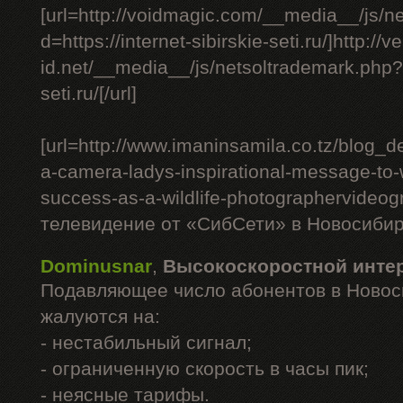
[url=http://voidmagic.com/__media__/js/n
d=https://internet-sibirskie-seti.ru/]http://ve
id.net/__media__/js/netsoltrademark.php?d=
seti.ru/[/url]
[url=http://www.imaninsamila.co.tz/blog_de
a-camera-ladys-inspirational-message-to
success-as-a-wildlife-photographervideo
телевидение от «СибСети» в Новосибирс
Dominusnar
,
Высокоскоростной инте
Подавляющее число абонентов в Новос
жалуются на:
- нестабильный сигнал;
- ограниченную скорость в часы пик;
- неясные тарифы.