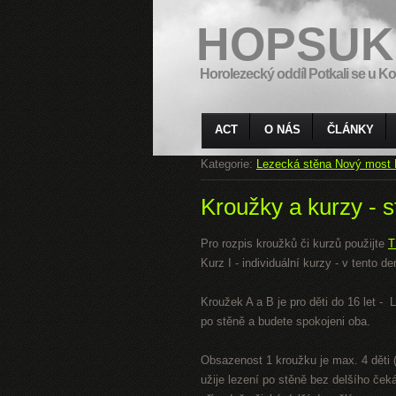
HOPSUK
Horolezecký oddíl Potkali se u Ko
ACT
O NÁS
ČLÁNKY
Kategorie:
Lezecká stěna Nový most 
Kroužky a kurzy - s
Pro rozpis kroužků či kurzů použijte
T
Kurz I - individuální kurzy - v tento
Kroužek A a B je pro děti do 16 let -
po stěně a budete spokojeni oba.
Obsazenost 1 kroužku je max. 4 děti (
užije lezení po stěně bez delšího ček