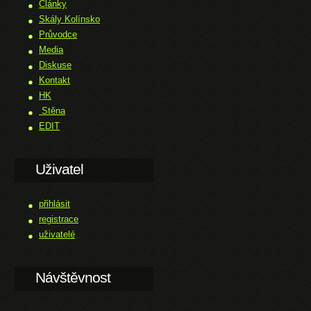
Články
Skály Kolínsko
Průvodce
Media
Diskuse
Kontakt
HK
Stěna
EDIT
Uživatel
přihlásit
registrace
uživatelé
Návštěvnost