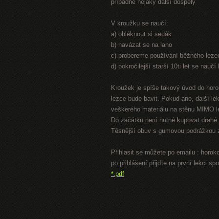
případně nějaký další dospělý
V kroužku se naučí:
a) obléknout si sedák
b) navázat se na lano
c) probereme používání běžného leze
d) pokročilejší starší 10ti let se nauč
Kroužek je spíše takový úvod do horol
lezce bude bavit. Pokud ano, další l
veškerého materiálu na stěnu MIMO 
Do začátku není nutné kupovat drahé 
Těsnější obuv s gumovou podrážkou za
Přihlasit se můžete po emailu : hor
po přihlášení přijďte na první lekc
*.pdf