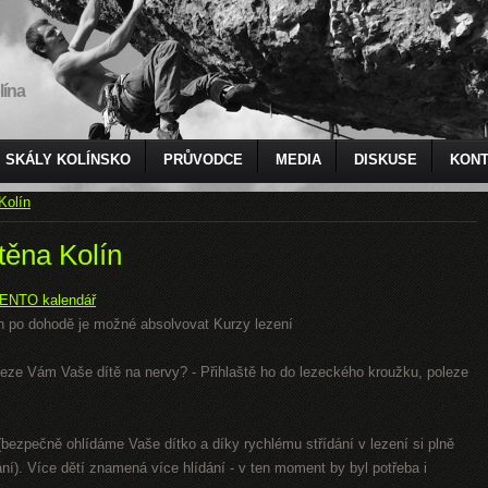
lína
SKÁLY KOLÍNSKO
PRŮVODCE
MEDIA
DISKUSE
KONT
Kolín
těna Kolín
ENTO kalendář
 den po dohodě je možné absolvovat Kurzy lezení
 Leze Vám Vaše dítě na nervy? - Přihlaště ho do lezeckého kroužku, poleze
bezpečně ohlídáme Vaše dítko a díky rychlému střídání v lezení si plně
ání). Více dětí znamená více hlídání - v ten moment by byl potřeba i