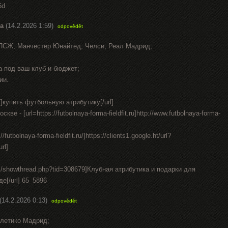
5d
а
(14.2.2026 1:59)
odpovědět
 ПСЖ, Манчестер Юнайтед, Челси, Реал Мадрид;
а под ваш клуб и бюджет;
ии.
.ru/]купить футбольную атрибутику[/url]
е - [url=https://futbolnaya-forma-fieldfit.ru]http://www.futbolnaya-forma-
/futbolnaya-forma-fieldfit.ru/]https://clients1.google.ht/url?
url]
om/showthread.php?tid=308679]Клубная атрибутика и подарки для
е[/url] 65_5896
(14.2.2026 0:13)
odpovědět
тлетико Мадрид;