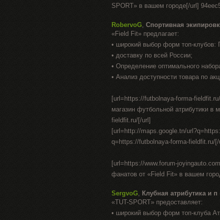
SPORT» в вашем городе[/url] 94eec
RobervoG
,
Спортивная экипировк
«Field Fit» предлагает:
• широкий выбор форм топ-клубов:
• доставку по всей России;
• Определение оптимального набор
• Анализ доступности товара по акц
[url=https://futbolnaya-forma-fieldfit
магазин футбольной атрибутики в москв
fieldfit.ru/[/url]
[url=http://maps.google.tn/url?q=https:/
q=https://futbolnaya-forma-fieldfit.ru/[/
[url=https://www.forum-joyingauto.c
фанатов от «Field Fit» в вашем город
SergvoG
,
Клубная атрибутика и п
«TUT-SPORT» предоставляет:
• широкий выбор форм топ-клуба А