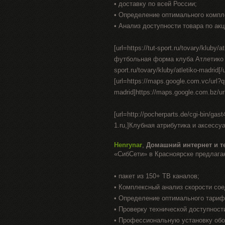
• доставку по всей России;
• Определение оптимального компл
• Анализ доступности товара по акц
[url=https://tut-sport.ru/tovary/klu
футбольная форма клуба Атлетико Мадри
sport.ru/tovary/kluby/atletiko-madrid[/u
[url=https://maps.google.com.vc/url?q=h
madrid]https://maps.google.com.bz/url?
[url=http://pocherparts.de/cgi-bin/ga
1.ru,]Клубная атрибутика и аксесс
Henrynar
,
Домашний интернет и т
«СибСети» в Красноярске предлага
• пакет из 150+ ТВ каналов;
• Комплексный анализ скорости со
• Определение оптимального тариф
• Проверку технической доступност
• Профессиональную установку об