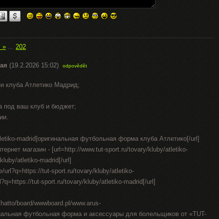
í »
...
202
ая
(19.2.2026 15:02)
odpovědět
ни клуба Атлетико Мадрид;
а под ваш клуб и бюджет;
ии.
by/atletiko-madrid]оригинальная футбольная форма клуба Атлетико[/url]
нет магазин - [url=http://www.tut-sport.ru/tovary/kluby/atletiko-
kluby/atletiko-madrid[/url]
e/url?q=https://tut-sport.ru/tovary/kluby/atletiko-
q=https://tut-sport.ru/tovary/kluby/atletiko-madrid[/url]
n/hatto/board/wwwboard.pl/www.arus-
циальная футбольная форма и аксессуары для болельщиков от «TUT-