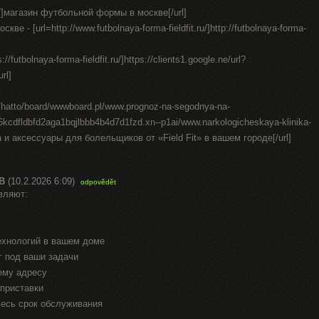
t.ru/]магазин футбольной формы в москве[/url]
е - [url=http://www.futbolnaya-forma-fieldfit.ru/]http://futbolnaya-forma-
//futbolnaya-forma-fieldfit.ru/]https://clients1.google.ne/url?
url]
in/hatto/board/wwwboard.pl/www.prognoz-na-segodnya-na-
-6kcdfldbfd2aga1bqjlbbb4b4d7d1fzd.xn--p1ai/www.narkologicheskaya-klinika-
а и аксессуары для болельщиков от «Field Fit» в вашем городе[/url]
В
(10.2.2026 6:09)
odpovědět
вляют:
ехнологий в вашем доме
г под ваши задачи
ему адресу
приставки
весь срок обслуживания