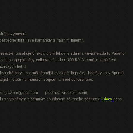
ckého vybavení.
í bezpečně jistit i své kamarády s "horním lanem".
ezectví, obsahuje 6 lekcí, první lekce je zdarma - uvidíte zda to Vašeho
ekce jsou zpoplatněny celkovou částkou
700 Kč
. V ceně je zapůjčení
lezeckých bot !!
lezecké boty - postačí těsnější cvičky či kopačky "hadráky" bez špuntů.
jistí jistotu na menších stupech a hned se leze lépe.
okolin(zavináč)gmail.com předmět: Kroužek lezení
i spolu s vyplněným písemným souhlasem zákoného zástupce
*.docx
nebo