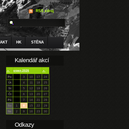
RSS zdroj
AKT
HK
STĚNA
Kalendář akcí
«
srpen 2026
»
Po
3
10
17
24
Út
4
11
18
25
St
5
12
19
26
Čt
6
13
20
27
Pá
7
14
21
28
So
1
8
15
22
29
Ne
2
9
16
23
30
Odkazy