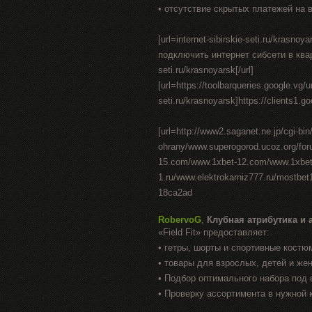
• отсутствие скрытых платежей на 
[url=internet-sibirskie-seti.ru/krasn
подключить интернет сибсети в квартире
seti.ru/krasnoyarsk[/url]
[url=https://toolbarqueries.google.vg/ur
seti.ru/krasnoyarsk]https://clients1.goo
[url=http://www2.saganet.ne.jp/cgi-b
ohrany/www.superogorod.ucoz.org/fo
15.com/www.1xbet-12.com/www.1xbet-1
1.ru/www.elektrokarniz777.ru/mostbe
18ca2ad
RobervoG
,
Клубная атрибутика и 
«Field Fit» предоставляет:
• гетры, шорты и спортивные костю
• товары для взрослых, детей и же
• Подбор оптимального набора под 
• Проверку ассортимента в нужной 