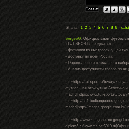
Strana:
1
2
3
4
5
6
7
8
9
dalš
SergvoG
,
Официальная футбольн
«TUT-SPORT» предлагает:
• футболки из быстросохнущей тка
• доставку по всей России;
• Определение оптимального набор
• Анализ доступности товара по акц
[url=https://tut-sport.ru/tovary/klu
футбольная атрибутика Атлетико интер
madrid]https://www.tut-sport.ru/tovary/
[url=http://alt1.toolbarqueries.google.d
madrid]http://images.google.com.br/url?
[url=http://www2.saganet.ne.jp/cgi-bi
diplom3.ru/www.melbet5010.ru]Офи