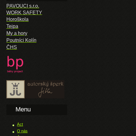
PAVOUCI s.r.o.
WORK SAFETY
Horoškola
Tejpa
My a hory
Poutníci Kolín
ČHS
Menu
Act
O nás