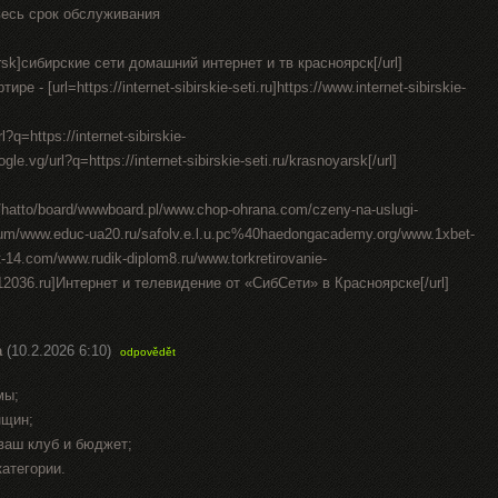
весь срок обслуживания
oyarsk]сибирские сети домашний интернет и тв красноярск[/url]
 - [url=https://internet-sibirskie-seti.ru]https://www.internet-sibirskie-
l?q=https://internet-sibirskie-
gle.vg/url?q=https://internet-sibirskie-seti.ru/krasnoyarsk[/url]
in/hatto/board/wwwboard.pl/www.chop-ohrana.com/czeny-na-uslugi-
rum/www.educ-ua20.ru/safolv.e.l.u.pc%40haedongacademy.org/www.1xbet-
4.com/www.rudik-diplom8.ru/www.torkretirovanie-
t12036.ru]Интернет и телевидение от «СибСети» в Красноярске[/url]
а
(10.2.2026 6:10)
odpovědět
мы;
нщин;
ваш клуб и бюджет;
категории.