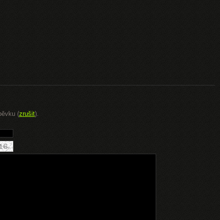
pěvku (
zrušit
).