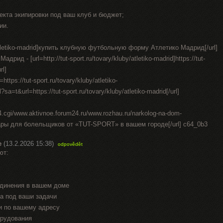
екта экипировки под ваш клуб и бюджет;
ии.
by/atletiko-madrid]купить клубную футбольную форму Атлетико Мадрид[/url]
д - [url=http://tut-sport.ru/tovary/kluby/atletiko-madrid]https://tut-
rl]
ttps://tut-sport.ru/tovary/kluby/atletiko-
sa=t&url=https://tut-sport.ru/tovary/kluby/atletiko-madrid[/url]
st4.cgi/www.aktivnoe.forum24.ru/www.rozhau.ru/narkolog-na-dom-
уары для болельщиков от «TUT-SPORT» в вашем городе[/url] c64_0b3
е
(13.2.2026 15:38)
odpovědět
ют:
единения в вашем доме
а под ваши задачи
и по вашему адресу
орудования