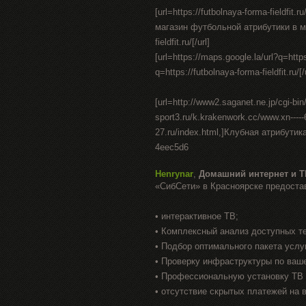
[url=https://futbolnaya-forma-fieldfi
магазин футбольной атрибутики в москв
fieldfit.ru/[/url]
[url=https://maps.google.la/url?q=https:
q=https://futbolnaya-forma-fieldfit.ru/[/
[url=http://www2.saganet.ne.jp/cgi-b
sport3.ru/k.krakenwork.cc/www.xn----
27.ru/index.html,]Клубная атрибутик
4eec5d6
Henrynar
,
Домашний интернет и Т
«СибСети» в Красноярске предоста
• интерактивное ТВ;
• Комплексный анализ доступных т
• Подбор оптимального пакета услу
• Проверку инфраструктуры по ваш
• Профессиональную установку ТВ 
• отсутствие скрытых платежей на 