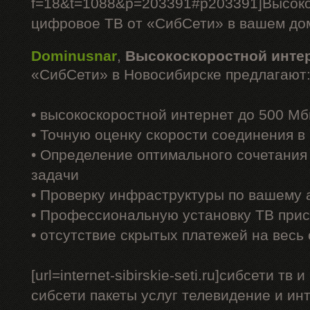
f=18&t=1088&p=203391#p203391]Высоко
цифровое ТВ от «СибСети» в вашем доме
Dominusnar
,
Высокоскоростной инте
«СибСети» в Новосибирске предлагают
• высокоскоростной интернет до 500 Мб
• Точную оценку скорости соединения 
• Определение оптимального сочетания
задачи
• Проверку инфраструктуры по вашему 
• Профессиональную установку ТВ прис
• отсутствие скрытых платежей на весь
[url=internet-sibirskie-seti.ru]сибсети тв 
сибсети пакеты услуг телевидение и интерн