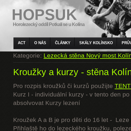
HOPSUK
Horolezecký oddíl Potkali se u Kolína
ACT
O NÁS
ČLÁNKY
SKÁLY KOLÍNSKO
PRŮ
Kategorie:
Lezecká stěna Nový most Kolí
Kroužky a kurzy - stěna Kolí
Pro rozpis kroužků či kurzů použijte
TENT
Kurz I - individuální kurzy - v tento den 
absolvovat Kurzy lezení
Kroužek A a B je pro děti do 16 let - Lez
Přihlaště ho do lezeckého kroužku, polez