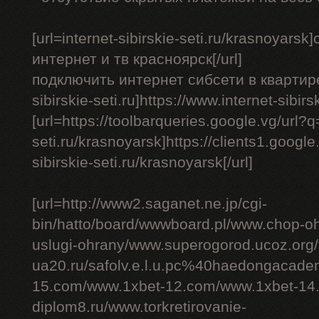
[url=internet-sibirskie-seti.ru/krasnoyar
интернет и тв красноярск[/url]
подключить интернет сибсети в квартире - 
sibirskie-seti.ru]https://www.internet-sibirs
[url=https://toolbarqueries.google.vg/url?q=
seti.ru/krasnoyarsk]https://clients1.google.
sibirskie-seti.ru/krasnoyarsk[/url]
[url=http://www2.saganet.ne.jp/cgi-
bin/hatto/board/wwwboard.pl/www.chop-o
uslugi-ohrany/www.superogorod.ucoz.org
ua20.ru/safolv.e.l.u.pc%40haedongacade
15.com/www.1xbet-12.com/www.1xbet-14.
diplom8.ru/www.torkretirovanie-