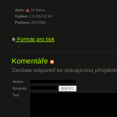
Autor:
Jiří Belza
Vydáno:
1.9.2014 22:40
Přečteno:
4037259x
Formát pro tisk
Komentáře
Zasílate odpověď ke stávajícímu příspěvk
Jméno
Kontrola
Text