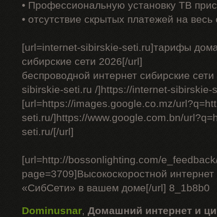
• Профессиональную установку ТВ прис
• отсутствие скрытых платежей на весь
[url=internet-sibirskie-seti.ru]тарифы д
сибирские сети 2026[/url]
беспроводной интернет сибирские сети - [
sibirskie-seti.ru /]https://internet-sibirskie-se
[url=https://images.google.co.mz/url?q=http
seti.ru/]https://www.google.com.bn/url?q=ht
seti.ru/[/url]
[url=http://bossonlighting.com/e_feedback
page=3709]Высокоскоростной интернет 
«СибСети» в вашем доме[/url] 8_1b8b0
Dominusnar
,
Домашний интернет и ци