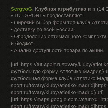
SergvoG
,
Клубная атрибутика и п
(14.
«TUT-SPORT» предоставляет:
• широкий выбор форм топ-клуба Атлет
• доставку по всей России;
• Определение оптимального комплекта 
и бюджет;
• Анализ доступности товара по акции.
[url=https://tut-sport.ru/tovary/kluby/atle
футбольную форму Атлетико Мадрид[/ur
футбольная форма клуба Атлетико Мадрид 
sport.ru/tovary/kluby/atletiko-madrid]https:/
sport.ru/tovary/kluby/atletiko-madrid[/url]
[url=https://maps.google.com.vc/url?q=https
sport.ru/tovary/kluby/atletiko-madrid]http