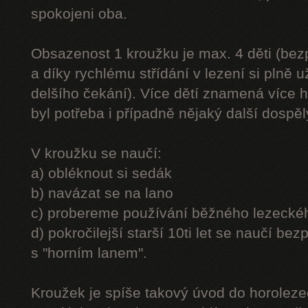
spokojeni oba.
Obsazenost 1 kroužku je max. 4 děti (be
a díky rychlému střídání v lezení si plně u
delšího čekání). Více dětí znamená více h
byl potřeba i případně nějaký další dospě
V kroužku se naučí:
a) obléknout si sedák
b) navázat se na lano
c) probereme používání běžného lezecké
d) pokročilejší starší 10ti let se naučí bez
s "horním lanem".
Kroužek je spíše takový úvod do horolezec