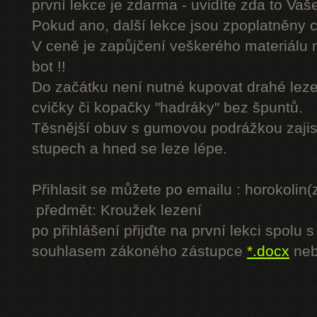
první lekce je zdarma - uvidíte zda to Vaš
Pokud ano, další lekce jsou zpoplatněny
V ceně je zapůjčení veškerého materiálu
bot !!
Do začátku není nutné kupovat drahé lezec
cvičky či kopačky "hadráky" bez špuntů.
Těsnější obuv s gumovou podrážkou zajist
stupech a hned se leze lépe.
Přihlasit se můžete po emailu : horokol
předmět: Kroužek lezení
po přihlášení přijďte na první lekci spol
souhlasem zákoného zástupce
*.docx
ne