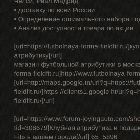
Челси, Реал Мадрид;
• доставку по всей России;
• Определение оптимального набора по
• Анализ доступности товара по акции.
[url=https://futbolnaya-forma-fieldfit.ru/
атрибутику[/url]
магазин футбольной атрибутики в москве -
forma-fieldfit.ru]http://www.futbolnaya-forma-
[url=http://maps.google.tn/url?q=https://f
fieldfit.ru/]https://clients1.google.ht/url?q
fieldfit.ru/[/url]
[url=https://www.forum-joyingauto.com/s
tid=308679]Клубная атрибутика и подарк
Fit» в вашем городе[/url] 65_5896