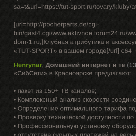
sa=t&url=https://tut-sport.ru/tovary/kluby/at
[url=http://pocherparts.de/cgi-
bin/gast4.cgi/www.aktivnoe.forum24.ru/ww
dom-1.ru,]Клубная атрибутика и аксесс
«TUT-SPORT» в вашем городе[/url] c64
Henrynar
,
Домашний интернет и те
(13
«СибСети» в Красноярске предлагают:
• пакет из 150+ ТВ каналов;
• Комплексный анализ скорости соедин
• Определение оптимального тарифа по
• Проверку технической доступности по
• Профессиональную установку оборуд
• отсутствие скрытых платежей на весь