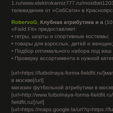
1.ru/www.elektrokarniz777.ru/mostbet120
телевидение от «СибСети» в Красноярск
RobervoG
,
Клубная атрибутика и а
(10
«Field Fit» предоставляет:
• гетры, шорты и спортивные костюмы;
• товары для взрослых, детей и женщин
• Подбор оптимального набора под ваш 
• Проверку ассортимента в нужной кате
[url=https://futbolnaya-forma-fieldfit.ru
в москве[/url]
магазин футбольной атрибутики в москв
[url=http://www.futbolnaya-forma-fieldfit.ru
fieldfit.ru/[/url]
[url=https://maps.google.la/url?q=https://