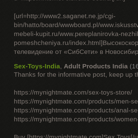
[url=http://www2.saganet.ne.jp/cgi-
bin/hatto/board/wwwboard.pl/www.iskusst
mebeli-kupit.ru/www.pereplanirovka-nezhi
pomeshcheniya.ru/index.html]Высокоско
телевидение от «СибСети» в Новосибирс
Sex-Toys-India
,
Adult Products India
(1
Thanks for the informative post, keep up 
https://mynightmate.com/sex-toys-store/
https://mynightmate.com/products/men-sex
https://mynightmate.com/products/anal-se
https://mynightmate.com/products/women-
Buy [https://mynightmate.com]Sex Toys[/ur