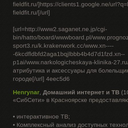
fieldfit.ru/]https://clients1.google.ne/url?q
fieldfit.ru/[/url]
[url=http://www2.saganet.ne.jp/cgi-
bin/hatto/board/wwwboard.pl/www.progno
sport3.ru/k.krakenwork.cc/www.xn----
-6kcdfldbfd2aga1bqjlbbb4b4d7d1fzd.xn--
p1ai/www.narkologicheskaya-klinika-27.ru
атрибутика и аксессуары для болельщико
городе[/url] 4eec5d6
Henrynar
,
Домашний интернет и ТВ
(1
«СибСети» в Красноярске предоставляю
• интерактивное ТВ;
• Комплексный анализ доступных техно