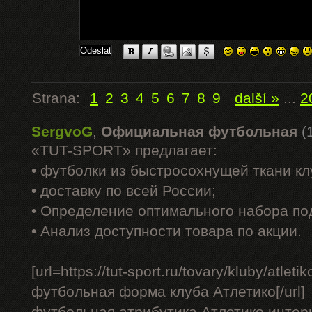
Strana:
1
2
3
4
5
6
7
8
9
další »
...
2
SergvoG
,
Официальная футбольная
(
«TUT-SPORT» предлагает:
• футболки из быстросохнущей ткани к
• доставку по всей России;
• Определение оптимального набора по
• Анализ доступности товара по акции.
[url=https://tut-sport.ru/tovary/kluby/atle
футбольная форма клуба Атлетико[/url]