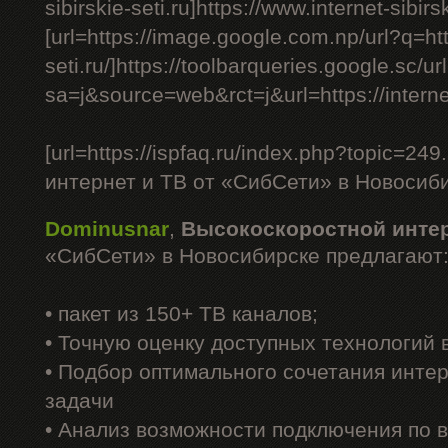
sibirskie-seti.ru]https://www.internet-sibirski
[url=https://image.google.com.np/url?q=http
seti.ru/]https://toolbarqueries.google.sc/ur
sa=j&source=web&rct=j&url=https://internet-s
[url=https://ispfaq.ru/index.php?topic=
интернет и ТВ от «СибСети» в Новосибир
Dominusnar
,
Высокоскоростной инте
«СибСети» в Новосибирске предлагают
• пакет из 150+ ТВ каналов;
• Точную оценку доступных технологий
• Подбор оптимального сочетания интер
задачи
• Анализ возможности подключения по 