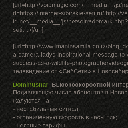
[url=http://voidmagic.com/__media__/js/n
d=https://internet-sibirskie-seti.ru/]http://ve
id.net/__media__/js/netsoltrademark.php?d=
seti.ru/[/url]
[url=http://www.imaninsamila.co.tz/blog_de
a-camera-ladys-inspirational-message-to
success-as-a-wildlife-photographervideo
телевидение от «СибСети» в Новосибирс
Dominusnar
,
Высокоскоростной инте
Подавляющее число абонентов в Новос
жалуются на:
- нестабильный сигнал;
- ограниченную скорость в часы пик;
- неясные тарифы.