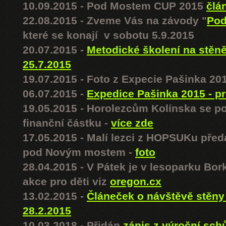
10.09.2015 - Pod Mostem CUP 2015
člá
22.08.2015 - Zveme Vás na závody "
Pod
které se konají v sobotu 5.9.2015
20.07.2015 -
Metodické školení na stě
25.7.2015
19.07.2015 - Foto z Expecie Pašinka 20
06.07.2015 -
Expedice Pašinka 2015 - p
19.05.2015 - Horolezcům Kolínska se po
finanční částku -
více zde
17.05.2015 - Malí lezci z HOPSUKu před
pod Novým mostem -
foto
28.04.2015 - V Pátek je v lesoparku Bo
akce pro děti viz
oregon.cx
13.02.2015 -
Článeček o návštěvě stěny
28.2.2015
10.03.2018 - Přidán
zápis z výroční sc