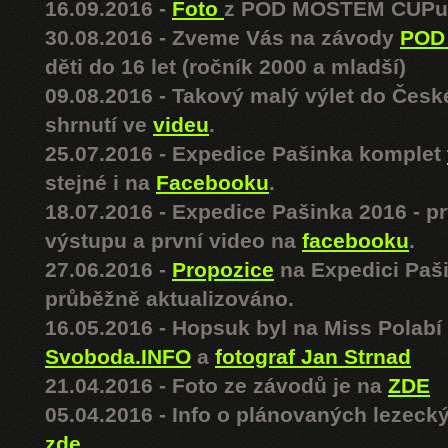
16.09.2016 -
Foto
z POD MOSTEM CUPu
30.08.2016 - Zveme Vás na závody
POD
děti do 16 let (ročník 2000 a mladší)
09.08.2016 - Takový malý výlet do Čes
shrnutí ve
videu
.
25.07.2016 - Expedice Pašinka komplet
stejné i na
Facebooku
.
18.07.2016 - Expedice Pašinka 2016 - p
výstupu a první video na
facebooku
.
27.06.2016 -
Propozice
na Expedici Paši
průběžně aktualizováno.
16.05.2016 - Hopsuk byl na Miss Polabí
Svoboda.INFO
a
fotograf Jan Strnad
21.04.2016 - Foto ze závodů je na
ZDE
05.04.2016 - Info o plánovaných lezeck
zde
.