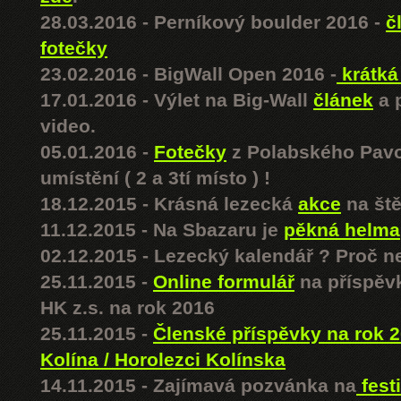
28.03.2016 - Perníkový boulder 2016 -
č
fotečky
23.02.2016 - BigWall Open 2016 -
krátká
17.01.2016 - Výlet na Big-Wall
článek
a p
video.
05.01.2016 -
Fotečky
z Polabského Pav
umístění ( 2 a 3tí místo ) !
18.12.2015 - Krásná lezecká
akce
na ště
11.12.2015 - Na Sbazaru je
pěkná helma
02.12.2015 - Lezecký kalendář ? Proč n
25.11.2015 -
Online formulář
na příspěv
HK z.s. na rok 2016
25.11.2015 -
Členské příspěvky na rok 2
Kolína / Horolezci Kolínska
14.11.2015 - Zajímavá pozvánka na
fest