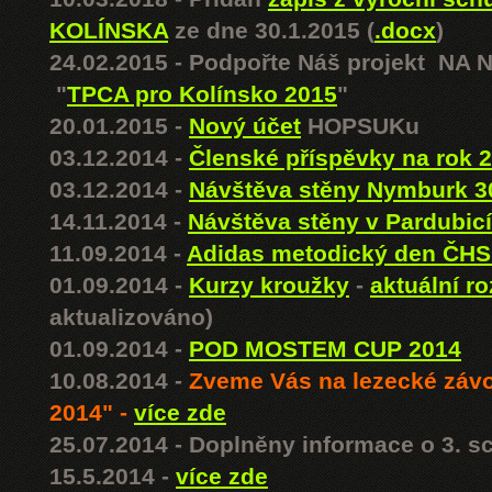
KOLÍNSKA
ze dne 30.1.2015 (
.docx
)
24.02.2015 - Podpořte Náš projekt N
"
TPCA pro Kolínsko 2015
"
20.01.2015 -
Nový účet
HOPSUKu
03.12.2014 -
Členské příspěvky na rok
03.12.2014 -
Návštěva stěny Nymburk 3
14.11.2014 -
Návštěva stěny v Pardubicí
11.09.2014 -
Adidas metodický den ČHS 
01.09.2014 -
Kurzy kroužky
-
aktuální ro
aktualizováno)
01.09.2014 -
POD MOSTEM CUP 2014
10.08.2014 -
Zveme Vás na lezecké zá
2014" -
více zde
25.07.2014 - Doplněny informace o 3. 
15.5.2014 -
více zde