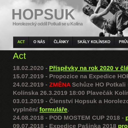
HOPSUK
Horolezecký oddíl Potkali se u Kolína
ACT
O NÁS
ČLÁNKY
SKÁLY KOLÍNSKO
PRŮ
Act
18.02.2020 -
Příspěvky na rok 2020 v čl
15.07.2019 - Propozice na Expedice 
24.02.2019 -
ZMĚNA
Schůze HO Potkali s
Kolínska 26.3.2019 18:00 Plavečák Kolí
03.01.2019 - Členství Hopsuk a Horolezc
vyplnění
formuláře
.
24.08.2018 - POD MOSTEM CUP 2018 -
09.07.2018 - Expedice Pašinka 2018
pro