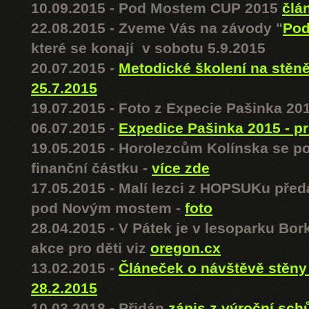
10.09.2015 - Pod Mostem CUP 2015
člá
22.08.2015 - Zveme Vás na závody "
Pod
které se konají v sobotu 5.9.2015
20.07.2015 -
Metodické školení na stě
25.7.2015
19.07.2015 - Foto z Expecie Pašinka 20
06.07.2015 -
Expedice Pašinka 2015 - p
19.05.2015 - Horolezcům Kolínska se po
finanční částku -
více zde
17.05.2015 - Malí lezci z HOPSUKu před
pod Novým mostem -
foto
28.04.2015 - V Pátek je v lesoparku Bo
akce pro děti viz
oregon.cx
13.02.2015 -
Článeček o návštěvě stěny
28.2.2015
10.03.2018 - Přidán
zápis z výroční sc