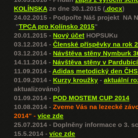
KOLÍNSKA
ze dne 30.1.2015 (
.docx
)
24.02.2015 - Podpořte Náš projekt N
"
TPCA pro Kolínsko 2015
"
20.01.2015 -
Nový účet
HOPSUKu
03.12.2014 -
Členské příspěvky na rok
03.12.2014 -
Návštěva stěny Nymburk 3
14.11.2014 -
Návštěva stěny v Pardubicí
11.09.2014 -
Adidas metodický den ČHS 
01.09.2014 -
Kurzy kroužky
-
aktuální ro
aktualizováno)
01.09.2014 -
POD MOSTEM CUP 2014
10.08.2014 -
Zveme Vás na lezecké zá
2014" -
více zde
25.07.2014 - Doplněny informace o 3. 
15.5.2014 -
více zde