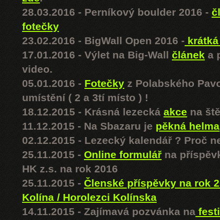
28.03.2016 - Perníkový boulder 2016 -
č
fotečky
23.02.2016 - BigWall Open 2016 -
krátká
17.01.2016 - Výlet na Big-Wall
článek
a p
video.
05.01.2016 -
Fotečky
z Polabského Pav
umístění ( 2 a 3tí místo ) !
18.12.2015 - Krásná lezecká
akce
na ště
11.12.2015 - Na Sbazaru je
pěkná helma
02.12.2015 - Lezecký kalendář ? Proč n
25.11.2015 -
Online formulář
na příspěv
HK z.s. na rok 2016
25.11.2015 -
Členské příspěvky na rok 2
Kolína / Horolezci Kolínska
14.11.2015 - Zajímavá pozvánka na
fest